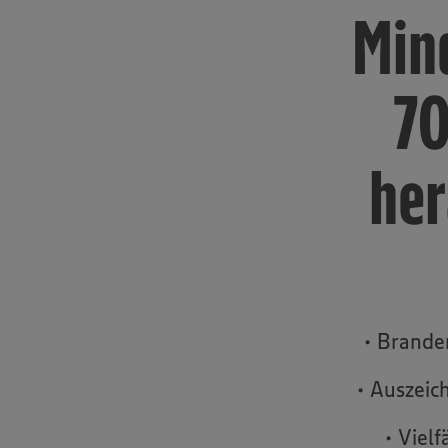
Min
70
her
• Brande
• Auszeic
• Viel