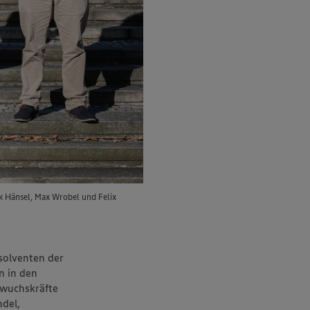
k Hänsel, Max Wrobel und Felix
solventen der
n in den
hwuchskräfte
del,