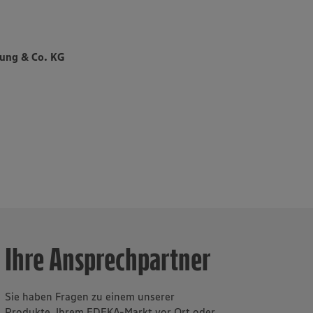
n rund 650
rere
die
ung & Co. KG
rnehmen für
rt sich
st
s
Ihre Ansprechpartner
Sie haben Fragen zu einem unserer
Produkte, Ihrem EDEKA-Markt vor Ort oder