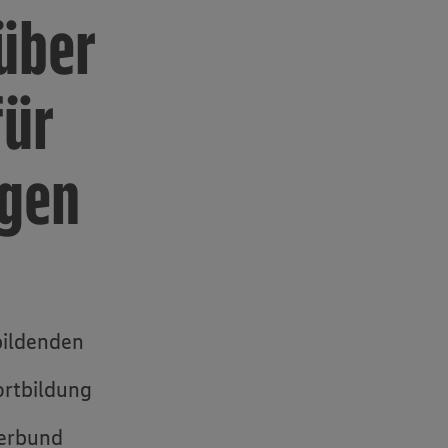
über
für
ngen
bildenden
ortbildung
verbund