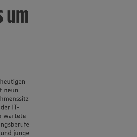
s um
 heutigen
t neun
ehmenssitz
der IT-
e wartete
ungsberufe
 und junge