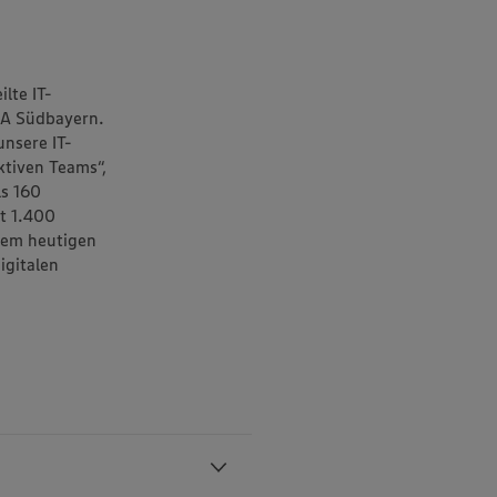
ilte IT-
KA Südbayern.
unsere IT-
ktiven Teams“,
ls 160
mt 1.400
dem heutigen
igitalen