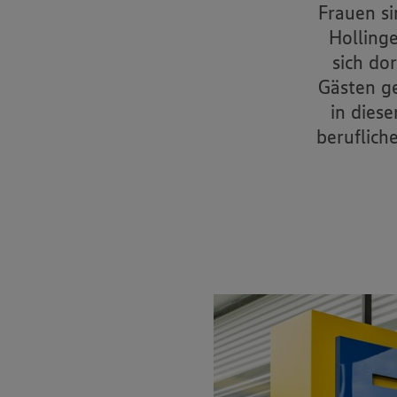
Frauen si
Holling
sich dor
Gästen g
in diese
beruflich