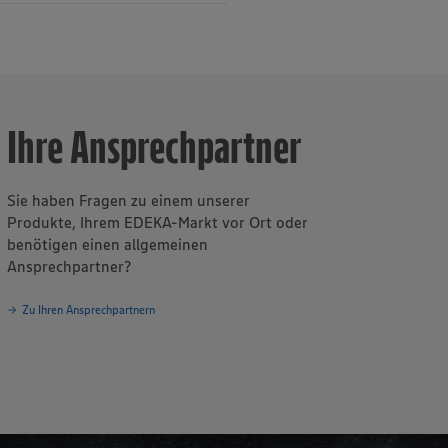
er Eins unter
rganisierten
Ihre Ansprechpartner
Fleischwaren
lbstständigen
.000 Menschen
Sie haben Fragen zu einem unserer
berg versorgt
Produkte, Ihrem EDEKA-Markt vor Ort oder
smitteln.
benötigen einen allgemeinen
erg am Lech
Ansprechpartner?
et werden von
ben vier 100-
Zu Ihren Ansprechpartnern
RINKGUT
s