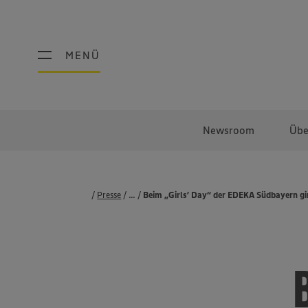
MENÜ
MENÜ
Newsroom
Übe
Presse
...
Pressemeldungen
Beim „Girls’ Day“ der EDEKA Südbayern gin