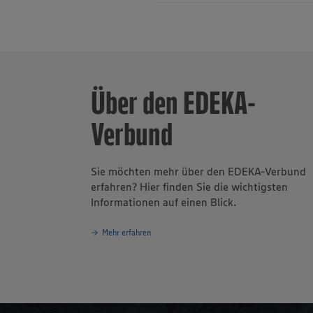
Die EDEKA Süd
Gesamtjahresu
den Lebensmit
Über den EDEKA-
Unternehmens
GmbH sowie di
Verbund
EDEKA-Einzel
zukunftssiche
Logistikzentr
die EDEKA Sü
Sie möchten mehr über den EDEKA-Verbund
Flankiert von
erfahren? Hier finden Sie die wichtigsten
und Wallersd
Informationen auf einen Blick.
rund 520 selb
prozentige To
Mehr erfahren
verfügt die E
Fachmarktform