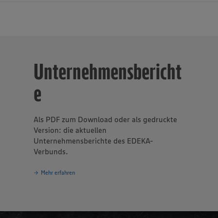
bayern mit Sitz in Gaimersheim bei Ingolstadt ist mit einem
msatz von mehr als 4,92 Milliarden Euro im Jahr 2025 die Numm
telhändlern im südbayerischen Raum. Zum genossenschaftlich o
Unternehmensbericht
verbund gehören auch die Produktionsbetriebe Südbayerische 
e Backstube Wünsche GmbH. Einschließlich der Betriebe des se
e
handels bietet die EDEKA Südbayern aktuell insgesamt rund 27
re Arbeitsplätze, darunter etwa 1.600 Auszubildende. Aus ihren
en in Eching, Gaimersheim, Landsberg/Lech, Straubing und Trost
dbayern heute über 1.100 EDEKA-Märkte mit hochwertigen Leben
Als PDF zum Download oder als gedruckte
 der verbundeigenen Getränkelogistik an den Standorten Landsb
Version: die aktuellen
orf. Etwa 900 der Super- und Verbrauchermärkte im Absatzgebi
Unternehmensberichte des EDEKA-
ständigen EDEKA-Kaufleuten geführt. Die übrigen Märkte betrei
Verbunds.
chtergesellschaften der EDEKA Südbayern in Eigenregie. Mit T
DEKA Südbayern außerdem über ein erfolgreiches und expansive
Mehr erfahren
at für Getränke aller Art.