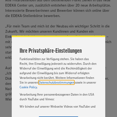
Alle Mitarbeitenden aus dem bestehenden Markt ziehen in das neue
EDEKA Center um, zusätzlich entstehen über 20 neue Arbeitsplätze.
Interessierte Bewerberinnen und Bewerber können sich online über
Wir setzen Cookies und andere Technologien ein, um Ihnen
die EDEKA-Stellenbörse bewerben.
ein bestmögliches Nutzungserlebnis unserer Website zu
ermöglichen. Wir verwenden Ihre Daten, um unsere
„Für mein Team und mich ist der Neubau ein wichtiger Schritt in die
Website zu personalisieren und Ihnen möglichst relevante
Inhalte anzubieten. Ihre Einwilligung in die Nutzung von
Zukunft. Wir möchten unseren Kundinnen und Kunden ein
Cookies und anderer Technologien ist freiwillig und kann
Einkaufserlebnis bieten, das modernen Ansprüchen gerecht wird –
jederzeit individuell in den Privatsphäre-Einstellungen
mit mehr Platz, mehr Auswahl und moderner Technik. Ich freue mich
angepasst werden. Hierzu klicken Sie bitte auf
sehr, dass die Bauarbeiten nun starten und wir gemeinsam einen
Ihre Privatsphäre-Einstellungen
„EINSTELLUNGEN ÄNDERN”. Bitte beachten Sie, dass auf
starken neuen Einzelhandelsstandort für Wiefelstede schaffen“,
Basis Ihrer Einstellungen ggf. nicht mehr alle
erklärt EDEKA-Kaufmann Onno Oltmanns.
Funktionalitäten zur Verfügung stehen. Sie haben das
Recht, ihre Einwilligung jederzeit zu widerrufen. Durch den
Auch Bürgermeister Jörg Pieper ist erfreut über die Entwicklung:
Widerruf der Einwilligung wird die Rechtmäßigkeit der
„Ich freue mich, dass jetzt nach einer langen Planungs- und
aufgrund der Einwilligung bis zum Widerruf erfolgten
Verarbeitung nicht berührt. Weitere Informationen finden
Diskussionsphase mit den Bauarbeiten für das neue EDEKA Center,
Sie in unseren
Datenschutzbestimmungen
sowie in unserer
den neuen ALDI Nord und den neuen Rossmann begonnen wird.
Cookie Policy
.
Nach der Fertigstellung werden wir in Wiefelstede ein deutlich
größeres Angebot bekommen, das den Einkaufsstandort
Verarbeitung Ihrer personenbezogenen Daten in den USA
Wiefelstede stärken und attraktiver machen wird.“
durch YouTube und Vimeo:
Wir binden auf unserer Webseite Videos von YouTube und
Vimeo ein. Wenn Sie auf „Zustimmen” klicken, ohne die
Einstellungen bezüglich YouTube und Vimeo zu ändern,