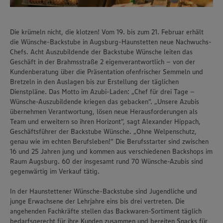
Die krümeln nicht, die klotzen! Vom 19. bis zum 21. Februar erhält
die Wünsche-Backstube in Augsburg-Haunstetten neue Nachwuchs-
Chefs. Acht Auszubildende der Backstube Wünsche leiten das
Geschäft in der Brahmsstraße 2 eigenverantwortlich – von der
Kundenberatung über die Präsentation ofenfrischer Semmeln und
Bretzeln in den Auslagen bis zur Erstellung der täglichen
Dienstpläne. Das Motto im Azubi-Laden: „Chef für drei Tage –
Wünsche-Auszubildende kriegen das gebacken“. „Unsere Azubis
übernehmen Verantwortung, lösen neue Herausforderungen als
Team und erweitern so ihren Horizont“, sagt Alexander Hippach,
Geschäftsführer der Backstube Wünsche. „Ohne Welpenschutz,
genau wie im echten Berufsleben!“ Die Berufsstarter sind zwischen
16 und 25 Jahren jung und kommen aus verschiedenen Backshops im
Raum Augsburg. 60 der insgesamt rund 70 Wünsche-Azubis sind
gegenwärtig im Verkauf tätig.
In der Haunstettener Wünsche-Backstube sind Jugendliche und
junge Erwachsene der Lehrjahre eins bis drei vertreten. Die
angehenden Fachkräfte stellen das Backwaren-Sortiment täglich
bedarfsgerecht für ihre Kunden zusammen und bereiten Snacks für