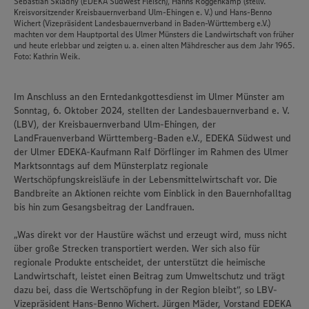
Sebastian Skladny (EDEKA Südwest Fleisch), Hanns Roggenkamp (stellv.
Kreisvorsitzender Kreisbauernverband Ulm-Ehingen e. V.) und Hans-Benno
Wichert (Vizepräsident Landesbauernverband in Baden-Württemberg e.V.)
machten vor dem Hauptportal des Ulmer Münsters die Landwirtschaft von früher
und heute erlebbar und zeigten u. a. einen alten Mähdrescher aus dem Jahr 1965.
Foto: Kathrin Weik.
Im Anschluss an den Erntedankgottesdienst im Ulmer Münster am
Sonntag, 6. Oktober 2024, stellten der Landesbauernverband e. V.
(LBV), der Kreisbauernverband Ulm-Ehingen, der
LandFrauenverband Württemberg-Baden e.V., EDEKA Südwest und
der Ulmer EDEKA-Kaufmann Ralf Dörflinger im Rahmen des Ulmer
Marktsonntags auf dem Münsterplatz regionale
Wertschöpfungskreisläufe in der Lebensmittelwirtschaft vor. Die
Bandbreite an Aktionen reichte vom Einblick in den Bauernhofalltag
bis hin zum Gesangsbeitrag der Landfrauen.
„Was direkt vor der Haustüre wächst und erzeugt wird, muss nicht
über große Strecken transportiert werden. Wer sich also für
regionale Produkte entscheidet, der unterstützt die heimische
Landwirtschaft, leistet einen Beitrag zum Umweltschutz und trägt
dazu bei, dass die Wertschöpfung in der Region bleibt“, so LBV-
Vizepräsident Hans-Benno Wichert. Jürgen Mäder, Vorstand EDEKA