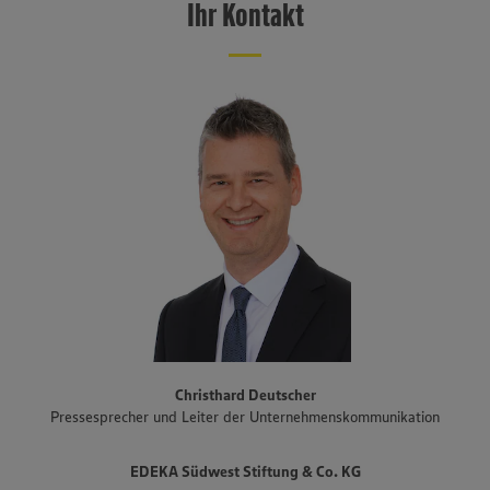
einen Verbund-Einzelhandelsumsatz von 11 Milliarden Euro. Mit rund
Ihr Kontakt
1.100 Märkten, größtenteils betrieben von selbstständigen
Kaufleuten, ist EDEKA Südwest im Südwesten flächendeckend
präsent. Das Vertriebsgebiet erstreckt sich über Baden-
Württemberg, Rheinland-Pfalz und das Saarland sowie den Süden
Hessens und Teile Bayerns. Zum Unternehmensverbund gehören
auch der Fleisch- und Wurstwarenhersteller EDEKA Südwest Fleisch
inklusive Produktionsstandort Schwarzwaldhof für Schwarzwälder
Schinken und geräucherte Produkte, die Bäckereigruppe Backkultur,
der Mineralbrunnen Schwarzwald-Sprudel, der Ortenauer
Weinkeller und der Fischwarenspezialist Frischkost. Einer der
Schwerpunkte des Sortiments der Märkte liegt auf Produkten aus
der Region. Im Rahmen der Regionalmarke „Unsere Heimat“
arbeitet EDEKA Südwest beispielsweise mit mehr als 1.500
Erzeugern und Lieferanten aus Bundesländern des Vertriebsgebiets
zusammen. Eine Auswahl an Partnerbetrieben der regionalen
Landwirtschaft im Überblick gibt es unter
www.zukunftleben.de/regionale-partnerschaften
. Der
Christhard Deutscher
Unternehmensverbund, inklusive des selbständigen Einzelhandels,
Pressesprecher und Leiter der Unternehmenskommunikation
ist mit rund 47.000 Mitarbeitenden, darunter etwa 3.400
Auszubildende in rund 40 Berufsbildern, einer der größten
Arbeitgeber und Ausbilder in der Region. Insgesamt etwa 10.000
EDEKA Südwest Stiftung & Co. KG
Mitarbeitende arbeiten an den Bedientheken für Fleisch und Wurst