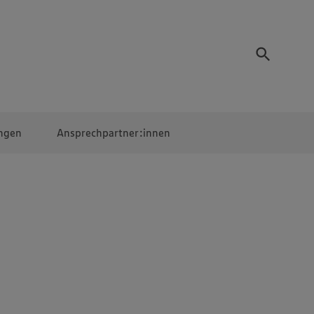
ngen
Ansprechpartner:innen
Mitarbeiter:innen
EDEKA Campus
Digitales Lernen
Veranstaltungen &
Wettbewerbe