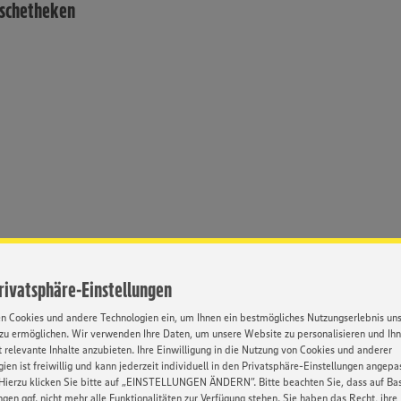
ischetheken
Privatsphäre-Einstellungen
en Cookies und andere Technologien ein, um Ihnen ein bestmögliches Nutzungserlebnis un
zu ermöglichen. Wir verwenden Ihre Daten, um unsere Website zu personalisieren und Ih
 relevante Inhalte anzubieten. Ihre Einwilligung in die Nutzung von Cookies und anderer
ien ist freiwillig und kann jederzeit individuell in den Privatsphäre-Einstellungen angepa
Hierzu klicken Sie bitte auf „EINSTELLUNGEN ÄNDERN”. Bitte beachten Sie, dass auf Basi
Umfassende
Weiterbildung
ngen ggf. nicht mehr alle Funktionalitäten zur Verfügung stehen. Sie haben das Recht, ihre
inarbeitung