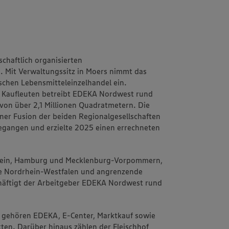
chaftlich organisierten
 Mit Verwaltungssitz in Moers nimmt das
chen Lebensmitteleinzelhandel ein.
 Kaufleuten betreibt EDEKA Nordwest rund
von über 2,1 Millionen Quadratmetern. Die
einer Fusion der beiden Regionalgesellschaften
angen und erzielte 2025 einen errechneten
stein, Hamburg und Mecklenburg-Vorpommern,
e Nordrhein-Westfalen und angrenzende
häftigt der Arbeitgeber EDEKA Nordwest rund
 gehören EDEKA, E-Center, Marktkauf sowie
ten. Darüber hinaus zählen der Fleischhof