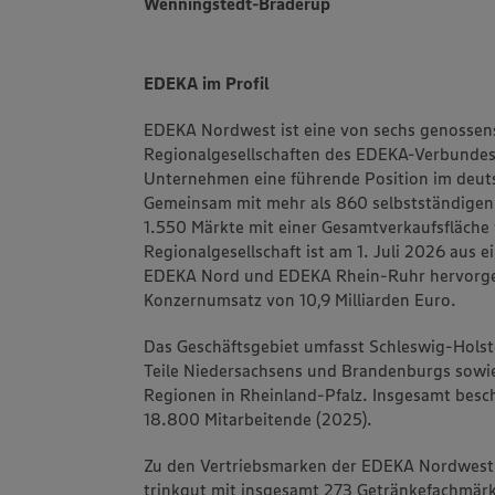
Wenningstedt-Braderup
EDEKA im Profil
EDEKA Nordwest ist eine von sechs genossens
Regionalgesellschaften des EDEKA-Verbundes.
Unternehmen eine führende Position im deuts
Gemeinsam mit mehr als 860 selbstständigen
1.550 Märkte mit einer Gesamtverkaufsfläche 
Regionalgesellschaft ist am 1. Juli 2026 aus 
EDEKA Nord und EDEKA Rhein-Ruhr hervorgeg
Konzernumsatz von 10,9 Milliarden Euro.
Das Geschäftsgebiet umfasst Schleswig-Hol
Teile Niedersachsens und Brandenburgs sowi
Regionen in Rheinland-Pfalz. Insgesamt besc
18.800 Mitarbeitende (2025).
Zu den Vertriebsmarken der EDEKA Nordwest
trinkgut mit insgesamt 273 Getränkefachmärk