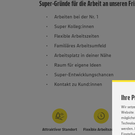
Super-Gründe für die Arbeit an unseren Fr
Arbeiten bei der Nr. 1
Super Kolleg:innen
Flexible Arbeitszeiten
Familiäres Arbeitsumfeld
Arbeitsplatz in deiner Nähe
Raum für eigene Ideen
Super-Entwicklungschancen
Kontakt zu Kund:innen
Ihre 
Wir setz
Website 
möglichst
Technolog
werden. 
Attraktiver Standort
Flexible Arbeitszeiten
Einstellu
E