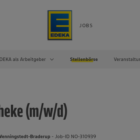
JOBS
DEKA als Arbeitgeber
Stellenbörse
Veranstaltu
e
EKA
Berufseinsteiger:innen
Arbeitgeber im
Berufserfahrene
Überblick
raktikum
Traineeprogramme
Berufe@EDEKA
theke (m/w/d)
EDEKA-Zentrale
en
duktion
Direkteinstieg
Selbstständig mit EDEKA
EDEKA Fruchtkontor
ntätigkeit
Noch Fragen?
EDEKA Foodservice
EDEKA-
Wenningstedt-Braderup
- Job-ID NO-310939
Regionalgesellschaften