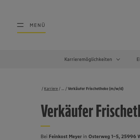
MENÜ
MENÜ
Karrieremöglichkeiten
E
Schüler:innen
Warum EDEKA?
Studierend
Berufe@ED
Karriere
...
Stellenbörse
Verkäufer Frischetheke (m/w/d)
Ausbildung & Duales Studium
Work-Life-Balance
Studentisches P
Einzelhandel
Verkäufer Frische
Schülerpraktikum
Faires Gehalt
Abschlussarbeit
Lebensmittelpro
Diversität
Werkstudierende
Lager & Logistik
Noch Fragen?
IT
Bei
Feinkost Meyer
in
Osterweg 1-5, 25996 