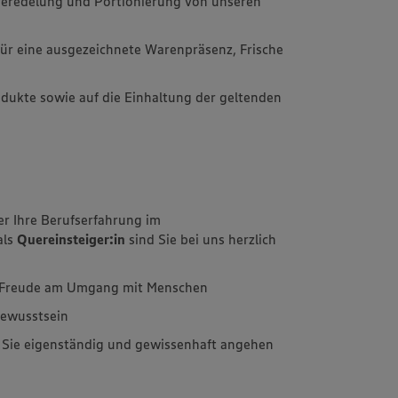
 Veredelung und Portionierung von unseren
l für eine ausgezeichnete Warenpräsenz, Frische
rodukte sowie auf die Einhaltung der geltenden
er Ihre Berufserfahrung im
als
Quereinsteiger:in
sind Sie bei uns herzlich
d Freude am Umgang mit Menschen
bewusstsein
e Sie eigenständig und gewissenhaft angehen