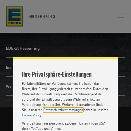
HESSENRING
Wir setzen Cookies und andere Technologien ein, um Ihnen
ein bestmögliches Nutzungserlebnis unserer Website zu
ermöglichen. Wir verwenden Ihre Daten, um unsere
Website zu personalisieren und Ihnen möglichst relevante
EDEKA Hessenring
Inhalte anzubieten. Ihre Einwilligung in die Nutzung von
Cookies und anderer Technologien ist freiwillig und kann
jederzeit individuell in den Privatsphäre-Einstellungen
Immobilien & Expansion
angepasst werden. Hierzu klicken Sie bitte auf
Ihre Privatsphäre-Einstellungen
„EINSTELLUNGEN ÄNDERN”. Bitte beachten Sie, dass auf
Basis Ihrer Einstellungen ggf. nicht mehr alle
Funktionalitäten zur Verfügung stehen. Sie haben das
Weitere Bereiche
Recht, ihre Einwilligung jederzeit zu widerrufen. Durch den
Widerruf der Einwilligung wird die Rechtmäßigkeit der
aufgrund der Einwilligung bis zum Widerruf erfolgten
Verarbeitung nicht berührt. Weitere Informationen finden
Sie in unseren
Datenschutzbestimmungen
sowie in unserer
Cookie Policy
.
Kontakt
Impressum
Datenschutzerklärung
Human Rights
(c) 2026 EDEKA
Verarbeitung Ihrer personenbezogenen Daten in den USA
durch YouTube und Vimeo: