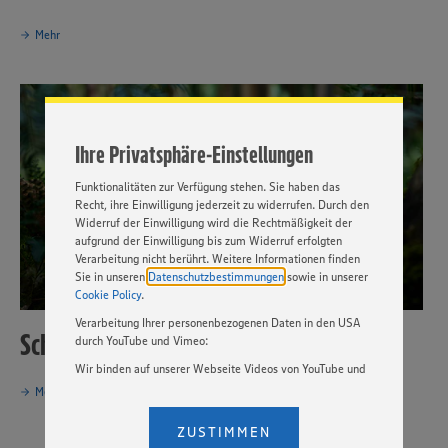
Wir setzen Cookies und andere Technologien ein, um Ihnen
ein bestmögliches Nutzungserlebnis unserer Website zu
Mehr
ermöglichen. Wir verwenden Ihre Daten, um unsere
Website zu personalisieren und Ihnen möglichst relevante
Inhalte anzubieten. Ihre Einwilligung in die Nutzung von
Cookies und anderer Technologien ist freiwillig und kann
jederzeit individuell in den Privatsphäre-Einstellungen
angepasst werden. Hierzu klicken Sie bitte auf
Ihre Privatsphäre-Einstellungen
„EINSTELLUNGEN ÄNDERN”. Bitte beachten Sie, dass auf
Basis Ihrer Einstellungen ggf. nicht mehr alle
Funktionalitäten zur Verfügung stehen. Sie haben das
Recht, ihre Einwilligung jederzeit zu widerrufen. Durch den
Widerruf der Einwilligung wird die Rechtmäßigkeit der
aufgrund der Einwilligung bis zum Widerruf erfolgten
Verarbeitung nicht berührt. Weitere Informationen finden
Sie in unseren
Datenschutzbestimmungen
sowie in unserer
Cookie Policy
.
Verarbeitung Ihrer personenbezogenen Daten in den USA
Schwarzwald-Sprudel
durch YouTube und Vimeo:
Wir binden auf unserer Webseite Videos von YouTube und
Vimeo ein. Wenn Sie auf „Zustimmen” klicken, ohne die
Mehr
Einstellungen bezüglich YouTube und Vimeo zu ändern,
willigen Sie im Sinne des Art. 49 Abs. 1 Satz 1 lit. a) DSGVO
ZUSTIMMEN
ein, dass Ihre Daten (IP-Adresse, Zeitstempel, ggf.