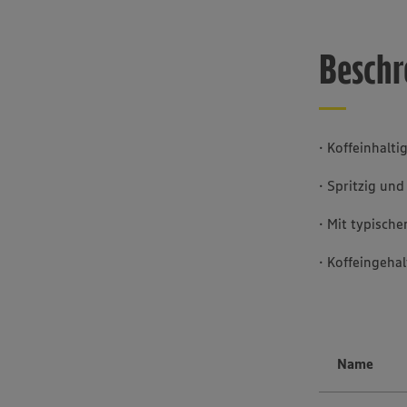
Beschr
· Koffeinhalt
· Spritzig un
· Mit typisch
· Koffeingeh
Name