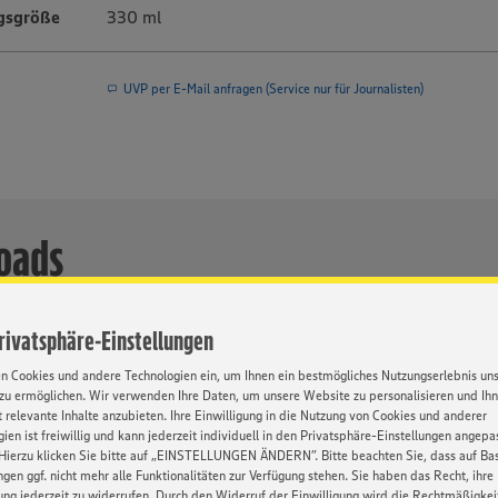
gsgröße
330 ml
UVP per E-Mail anfragen (Service nur für Journalisten)
oads
Privatsphäre-Einstellungen
Format
Auflösung
Größe
en Cookies und andere Technologien ein, um Ihnen ein bestmögliches Nutzungserlebnis un
zu ermöglichen. Wir verwenden Ihre Daten, um unsere Website zu personalisieren und Ih
JPG
217px x 600px
149 kB
Download
 relevante Inhalte anzubieten. Ihre Einwilligung in die Nutzung von Cookies und anderer
ien ist freiwillig und kann jederzeit individuell in den Privatsphäre-Einstellungen angepa
TIF
1086px x 3000px
5,1 MB
Download
Hierzu klicken Sie bitte auf „EINSTELLUNGEN ÄNDERN”. Bitte beachten Sie, dass auf Basi
ngen ggf. nicht mehr alle Funktionalitäten zur Verfügung stehen. Sie haben das Recht, ihre
gung jederzeit zu widerrufen. Durch den Widerruf der Einwilligung wird die Rechtmäßigkei