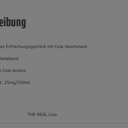
eibung
iges Erfrischungsgetränk mit Cola-Geschmack
d belebend
en Cola-Aroma
alt: 25mg/100ml
THE REAL Cola