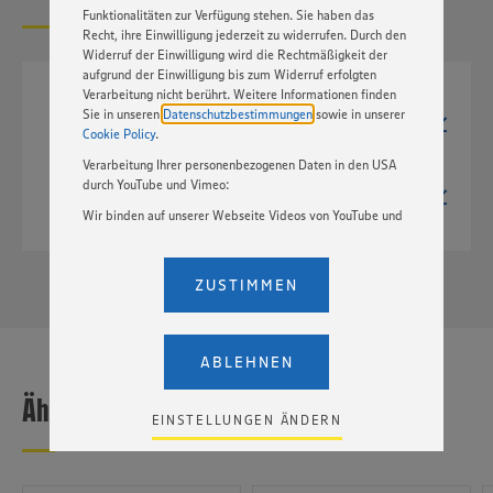
Funktionalitäten zur Verfügung stehen. Sie haben das
Recht, ihre Einwilligung jederzeit zu widerrufen. Durch den
Widerruf der Einwilligung wird die Rechtmäßigkeit der
aufgrund der Einwilligung bis zum Widerruf erfolgten
Verarbeitung nicht berührt. Weitere Informationen finden
TIF
Sie in unseren
Datenschutzbestimmungen
sowie in unserer
1417px x 2311px
Cookie Policy
.
5,0 MB
Verarbeitung Ihrer personenbezogenen Daten in den USA
JPG
durch YouTube und Vimeo:
1417px x 2311px
885 kB
Wir binden auf unserer Webseite Videos von YouTube und
Vimeo ein. Wenn Sie auf „Zustimmen” klicken, ohne die
Einstellungen bezüglich YouTube und Vimeo zu ändern,
willigen Sie im Sinne des Art. 49 Abs. 1 Satz 1 lit. a) DSGVO
ZUSTIMMEN
ein, dass Ihre Daten (IP-Adresse, Zeitstempel, ggf.
Nutzerverhalten auf unserer Webseite) an die Anbieter der
Dienste YouTube und Vimeo in den USA übermittelt und
dort verarbeitet werden. Der EuGH sieht die USA als Land
ABLEHNEN
mit einem nach europäischen Standards nicht
angemessenen Datenschutzniveau an. Es besteht das
Ähnliche Produkte
Risiko eines Zugriffs durch US-amerikanische Behörden.
EINSTELLUNGEN ÄNDERN
Zudem wissen wir nicht genau, wie die Anbieter der
genannten Dienste Ihre Daten verarbeiten. Weitere
Informationen zur Nutzung der Dienste finden Sie in
unseren Datenschutzhinweisen sowie in unserer Cookie