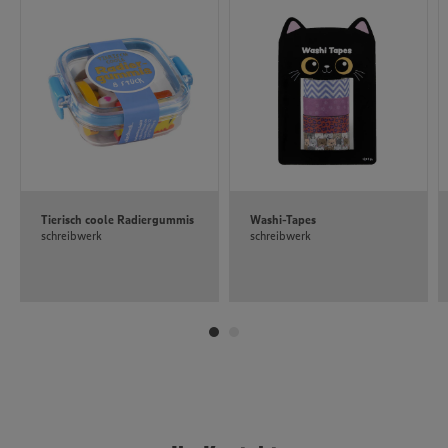
Policy unter den Stichworten „YouTube” und „Vimeo”.
Tierisch coole Radiergummis
Washi-Tapes
schreibwerk
schreibwerk