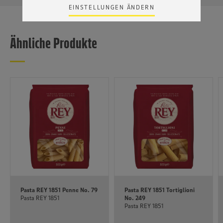
Risiko eines Zugriffs durch US-amerikanische Behörden.
EINSTELLUNGEN ÄNDERN
Zudem wissen wir nicht genau, wie die Anbieter der
genannten Dienste Ihre Daten verarbeiten. Weitere
Informationen zur Nutzung der Dienste finden Sie in
Ähnliche Produkte
unseren Datenschutzhinweisen sowie in unserer Cookie
Policy unter den Stichworten „YouTube” und „Vimeo”.
Pasta REY 1851 Penne No. 79
Pasta REY 1851 Tortiglioni
Pasta REY 1851
No. 249
Pasta REY 1851