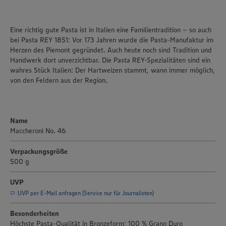
Eine richtig gute Pasta ist in Italien eine Familientradition – so auch
bei Pasta REY 1851: Vor 173 Jahren wurde die Pasta-Manufaktur im
Herzen des Piemont gegründet. Auch heute noch sind Tradition und
Handwerk dort unverzichtbar. Die Pasta REY-Spezialitäten sind ein
wahres Stück Italien: Der Hartweizen stammt, wann immer möglich,
von den Feldern aus der Region.
Name
Maccheroni No. 46
Verpackungsgröße
500 g
UVP
Wir setzen Cookies und andere Technologien ein, um Ihnen
ein bestmögliches Nutzungserlebnis unserer Website zu
UVP per E-Mail anfragen (Service nur für Journalisten)
ermöglichen. Wir verwenden Ihre Daten, um unsere
Website zu personalisieren und Ihnen möglichst relevante
Besonderheiten
Inhalte anzubieten. Ihre Einwilligung in die Nutzung von
Höchste Pasta-Qualität in Bronzeform; 100 % Grano Duro