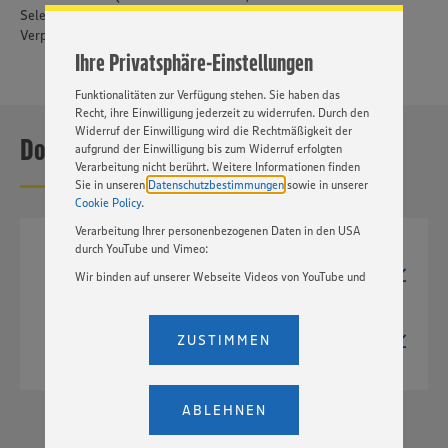
Cookies und anderer Technologien ist freiwillig und kann
Selezionato (ausgewählter Hartweizen); 14 % Proteingehalt;
jederzeit individuell in den Privatsphäre-Einstellungen
Verpackung aus Papier
angepasst werden. Hierzu klicken Sie bitte auf
Ihre Privatsphäre-Einstellungen
„EINSTELLUNGEN ÄNDERN”. Bitte beachten Sie, dass auf
Basis Ihrer Einstellungen ggf. nicht mehr alle
Funktionalitäten zur Verfügung stehen. Sie haben das
Recht, ihre Einwilligung jederzeit zu widerrufen. Durch den
Widerruf der Einwilligung wird die Rechtmäßigkeit der
Downloads
aufgrund der Einwilligung bis zum Widerruf erfolgten
Verarbeitung nicht berührt. Weitere Informationen finden
Sie in unseren
Datenschutzbestimmungen
sowie in unserer
Cookie Policy
.
Verarbeitung Ihrer personenbezogenen Daten in den USA
durch YouTube und Vimeo:
TIF
1654px x 2705px
Wir binden auf unserer Webseite Videos von YouTube und
18,3 MB
Vimeo ein. Wenn Sie auf „Zustimmen” klicken, ohne die
Einstellungen bezüglich YouTube und Vimeo zu ändern,
JPG
willigen Sie im Sinne des Art. 49 Abs. 1 Satz 1 lit. a) DSGVO
367px x 600px
ZUSTIMMEN
ein, dass Ihre Daten (IP-Adresse, Zeitstempel, ggf.
232 kB
Nutzerverhalten auf unserer Webseite) an die Anbieter der
Dienste YouTube und Vimeo in den USA übermittelt und
dort verarbeitet werden. Der EuGH sieht die USA als Land
ABLEHNEN
mit einem nach europäischen Standards nicht
angemessenen Datenschutzniveau an. Es besteht das