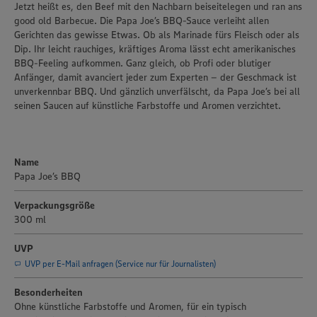
Jetzt heißt es, den Beef mit den Nachbarn beiseitelegen und ran ans
good old Barbecue. Die Papa Joe’s BBQ-Sauce verleiht allen
Gerichten das gewisse Etwas. Ob als Marinade fürs Fleisch oder als
Dip. Ihr leicht rauchiges, kräftiges Aroma lässt echt amerikanisches
BBQ-Feeling aufkommen. Ganz gleich, ob Profi oder blutiger
Anfänger, damit avanciert jeder zum Experten – der Geschmack ist
unverkennbar BBQ. Und gänzlich unverfälscht, da Papa Joe’s bei all
seinen Saucen auf künstliche Farbstoffe und Aromen verzichtet.
Name
Papa Joe’s BBQ
Verpackungsgröße
300 ml
UVP
UVP per E-Mail anfragen (Service nur für Journalisten)
Wir setzen Cookies und andere Technologien ein, um Ihnen
Besonderheiten
ein bestmögliches Nutzungserlebnis unserer Website zu
Ohne künstliche Farbstoffe und Aromen, für ein typisch
ermöglichen. Wir verwenden Ihre Daten, um unsere