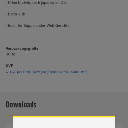
· Udon Nudeln, nach japanischer Art
· Extra dick
· Ideal für Suppen oder Wok-Gerichte
Verpackungsgröße
300g
UVP
UVP per E-Mail anfragen (Service nur für Journalisten)
Wir setzen Cookies und andere Technologien ein, um Ihnen
ein bestmögliches Nutzungserlebnis unserer Website zu
ermöglichen. Wir verwenden Ihre Daten, um unsere
Downloads
Website zu personalisieren und Ihnen möglichst relevante
Inhalte anzubieten. Ihre Einwilligung in die Nutzung von
Cookies und anderer Technologien ist freiwillig und kann
jederzeit individuell in den Privatsphäre-Einstellungen
angepasst werden. Hierzu klicken Sie bitte auf