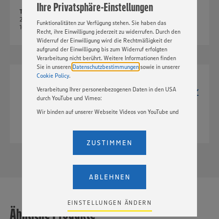
Ihre Privatsphäre-Einstellungen
„EINSTELLUNGEN ÄNDERN”. Bitte beachten Sie, dass auf
TIF
Basis Ihrer Einstellungen ggf. nicht mehr alle
2152px x 5939px
Funktionalitäten zur Verfügung stehen. Sie haben das
10,2 MB
Recht, ihre Einwilligung jederzeit zu widerrufen. Durch den
Widerruf der Einwilligung wird die Rechtmäßigkeit der
aufgrund der Einwilligung bis zum Widerruf erfolgten
Verarbeitung nicht berührt. Weitere Informationen finden
Sie in unseren
Datenschutzbestimmungen
sowie in unserer
Cookie Policy
.
JPG
Verarbeitung Ihrer personenbezogenen Daten in den USA
2152px x 5939px
durch YouTube und Vimeo:
1,3 MB
Wir binden auf unserer Webseite Videos von YouTube und
Vimeo ein. Wenn Sie auf „Zustimmen” klicken, ohne die
Einstellungen bezüglich YouTube und Vimeo zu ändern,
willigen Sie im Sinne des Art. 49 Abs. 1 Satz 1 lit. a) DSGVO
ZUSTIMMEN
ein, dass Ihre Daten (IP-Adresse, Zeitstempel, ggf.
Nutzerverhalten auf unserer Webseite) an die Anbieter der
Dienste YouTube und Vimeo in den USA übermittelt und
dort verarbeitet werden. Der EuGH sieht die USA als Land
ABLEHNEN
mit einem nach europäischen Standards nicht
angemessenen Datenschutzniveau an. Es besteht das
Risiko eines Zugriffs durch US-amerikanische Behörden.
EINSTELLUNGEN ÄNDERN
Ähnliche Produkte
Zudem wissen wir nicht genau, wie die Anbieter der
genannten Dienste Ihre Daten verarbeiten. Weitere