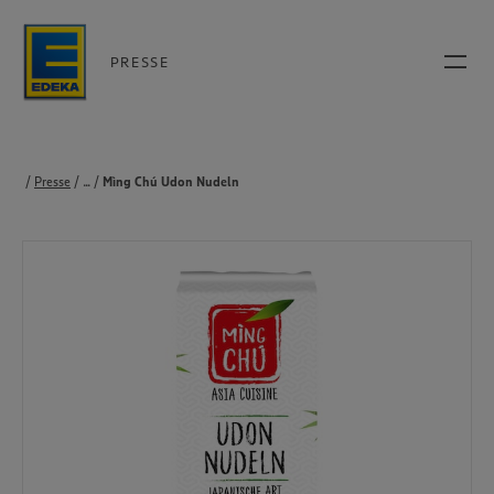
PRESSE
Presse
...
Produkte
Mìng Chú Udon Nudeln