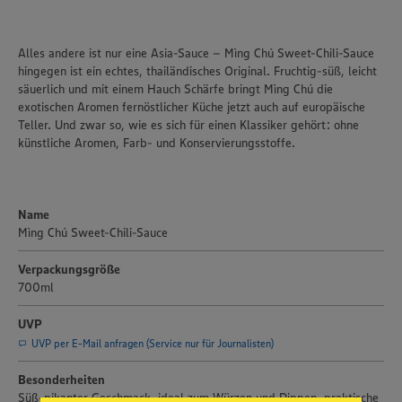
Alles andere ist nur eine Asia-Sauce – Mìng Chú Sweet-Chili-Sauce
hingegen ist ein echtes, thailändisches Original. Fruchtig-süß, leicht
säuerlich und mit einem Hauch Schärfe bringt Mìng Chú die
exotischen Aromen fernöstlicher Küche jetzt auch auf europäische
Teller. Und zwar so, wie es sich für einen Klassiker gehört: ohne
künstliche Aromen, Farb- und Konservierungsstoffe.
Name
Mìng Chú Sweet-Chili-Sauce
Verpackungsgröße
700ml
Wir setzen Cookies und andere Technologien ein, um Ihnen
UVP
ein bestmögliches Nutzungserlebnis unserer Website zu
UVP per E-Mail anfragen (Service nur für Journalisten)
ermöglichen. Wir verwenden Ihre Daten, um unsere
Website zu personalisieren und Ihnen möglichst relevante
Besonderheiten
Inhalte anzubieten. Ihre Einwilligung in die Nutzung von
Süß-pikanter Geschmack, ideal zum Würzen und Dippen, praktische
Cookies und anderer Technologien ist freiwillig und kann