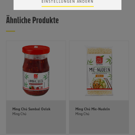
EINSTELLUNGEN ÄNDERN
Zudem wissen wir nicht genau, wie die Anbieter der
genannten Dienste Ihre Daten verarbeiten. Weitere
Informationen zur Nutzung der Dienste finden Sie in
Ähnliche Produkte
unseren Datenschutzhinweisen sowie in unserer Cookie
Policy unter den Stichworten „YouTube” und „Vimeo”.
Mìng Chú Sambal Oelek
Mìng Chú Mie-Nudeln
Mìng Chú
Mìng Chú