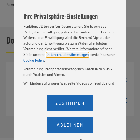
jederzeit individuell in den Privatsphäre-Einstellungen
Familiengröße, vegan, ohne künstliche Farbstoffe und Aromen
angepasst werden. Hierzu klicken Sie bitte auf
Ihre Privatsphäre-Einstellungen
„EINSTELLUNGEN ÄNDERN”. Bitte beachten Sie, dass auf
Basis Ihrer Einstellungen ggf. nicht mehr alle
Funktionalitäten zur Verfügung stehen. Sie haben das
Recht, ihre Einwilligung jederzeit zu widerrufen. Durch den
Downloads
Widerruf der Einwilligung wird die Rechtmäßigkeit der
aufgrund der Einwilligung bis zum Widerruf erfolgten
Verarbeitung nicht berührt. Weitere Informationen finden
Sie in unseren
Datenschutzbestimmungen
sowie in unserer
Cookie Policy
.
Verarbeitung Ihrer personenbezogenen Daten in den USA
TIF
durch YouTube und Vimeo:
1649px x 4961px
Wir binden auf unserer Webseite Videos von YouTube und
7,1 MB
Vimeo ein. Wenn Sie auf „Zustimmen” klicken, ohne die
JPG
Einstellungen bezüglich YouTube und Vimeo zu ändern,
1649px x 4961px
willigen Sie im Sinne des Art. 49 Abs. 1 Satz 1 lit. a) DSGVO
ZUSTIMMEN
968 kB
ein, dass Ihre Daten (IP-Adresse, Zeitstempel, ggf.
Nutzerverhalten auf unserer Webseite) an die Anbieter der
Dienste YouTube und Vimeo in den USA übermittelt und
dort verarbeitet werden. Der EuGH sieht die USA als Land
ABLEHNEN
mit einem nach europäischen Standards nicht
angemessenen Datenschutzniveau an. Es besteht das
Risiko eines Zugriffs durch US-amerikanische Behörden.