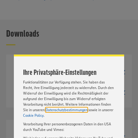
Wir setzen Cookies und andere Technologien ein, um Ihnen
Downloads
ein bestmögliches Nutzungserlebnis unserer Website zu
ermöglichen. Wir verwenden Ihre Daten, um unsere
Website zu personalisieren und Ihnen möglichst relevante
Inhalte anzubieten. Ihre Einwilligung in die Nutzung von
Cookies und anderer Technologien ist freiwillig und kann
jederzeit individuell in den Privatsphäre-Einstellungen
angepasst werden. Hierzu klicken Sie bitte auf
JPG
Ihre Privatsphäre-Einstellungen
„EINSTELLUNGEN ÄNDERN”. Bitte beachten Sie, dass auf
2651px x 1615px
278 kB
Basis Ihrer Einstellungen ggf. nicht mehr alle
Funktionalitäten zur Verfügung stehen. Sie haben das
TIF
Recht, ihre Einwilligung jederzeit zu widerrufen. Durch den
2651px x 1615px
Widerruf der Einwilligung wird die Rechtmäßigkeit der
2,0 MB
aufgrund der Einwilligung bis zum Widerruf erfolgten
Verarbeitung nicht berührt. Weitere Informationen finden
Sie in unseren
Datenschutzbestimmungen
sowie in unserer
Cookie Policy
.
Verarbeitung Ihrer personenbezogenen Daten in den USA
durch YouTube und Vimeo:
JPG
518px x 600px