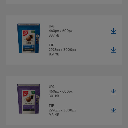
Policy unter den Stichworten „YouTube” und „Vimeo”.
JPG
460px x 600px
337 kB
TIF
2298px x 3000px
8,9 MB
JPG
460px x 600px
301 kB
TIF
2298px x 3000px
9,3 MB