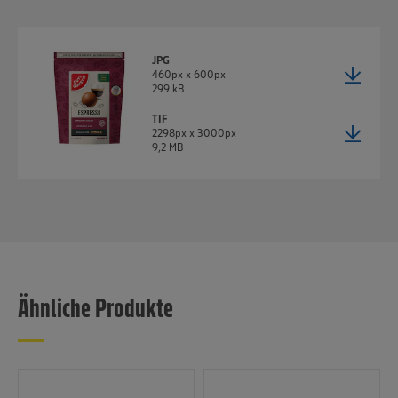
JPG
460px x 600px
299 kB
TIF
2298px x 3000px
9,2 MB
Ähnliche Produkte