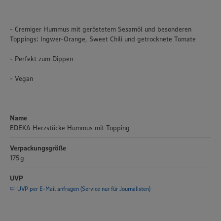
- Cremiger Hummus mit geröstetem Sesamöl und besonderen
Toppings: Ingwer-Orange, Sweet Chili und getrocknete Tomate
- Perfekt zum Dippen
- Vegan
Name
EDEKA Herzstücke Hummus mit Topping
Verpackungsgröße
175g
UVP
UVP per E-Mail anfragen (Service nur für Journalisten)
Wir setzen Cookies und andere Technologien ein, um Ihnen
ein bestmögliches Nutzungserlebnis unserer Website zu
ermöglichen. Wir verwenden Ihre Daten, um unsere
Website zu personalisieren und Ihnen möglichst relevante