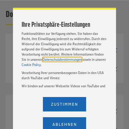
Inhalte anzubieten. Ihre Einwilligung in die Nutzung von
Cookies und anderer Technologien ist freiwillig und kann
Downloads
jederzeit individuell in den Privatsphäre-Einstellungen
angepasst werden. Hierzu klicken Sie bitte auf
Ihre Privatsphäre-Einstellungen
„EINSTELLUNGEN ÄNDERN”. Bitte beachten Sie, dass auf
Basis Ihrer Einstellungen ggf. nicht mehr alle
Funktionalitäten zur Verfügung stehen. Sie haben das
Recht, ihre Einwilligung jederzeit zu widerrufen. Durch den
Widerruf der Einwilligung wird die Rechtmäßigkeit der
TIF
aufgrund der Einwilligung bis zum Widerruf erfolgten
2663px x 2214px
5,6 MB
Verarbeitung nicht berührt. Weitere Informationen finden
Sie in unseren
Datenschutzbestimmungen
sowie in unserer
JPG
Cookie Policy
.
2663px x 2214px
Verarbeitung Ihrer personenbezogenen Daten in den USA
806 kB
durch YouTube und Vimeo:
Wir binden auf unserer Webseite Videos von YouTube und
Vimeo ein. Wenn Sie auf „Zustimmen” klicken, ohne die
Einstellungen bezüglich YouTube und Vimeo zu ändern,
willigen Sie im Sinne des Art. 49 Abs. 1 Satz 1 lit. a) DSGVO
ZUSTIMMEN
TIF
ein, dass Ihre Daten (IP-Adresse, Zeitstempel, ggf.
3000px x 2868px
Nutzerverhalten auf unserer Webseite) an die Anbieter der
11,8 MB
Dienste YouTube und Vimeo in den USA übermittelt und
dort verarbeitet werden. Der EuGH sieht die USA als Land
ABLEHNEN
JPG
mit einem nach europäischen Standards nicht