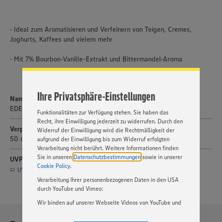
Wir setzen Cookies und andere Technologien ein, um Ihnen
· Ideal zum Aromatisieren und Verfeinern von Teigen, Cremes,
ein bestmögliches Nutzungserlebnis unserer Website zu
Joghurts, Kaffees und vielem mehr
ermöglichen. Wir verwenden Ihre Daten, um unsere
Website zu personalisieren und Ihnen möglichst relevante
· Mit 7% Bourbon-Vanille-Extrakt und Bittermandel-Aroma
Inhalte anzubieten. Ihre Einwilligung in die Nutzung von
Cookies und anderer Technologien ist freiwillig und kann
jederzeit individuell in den Privatsphäre-Einstellungen
angepasst werden. Hierzu klicken Sie bitte auf
Ihre Privatsphäre-Einstellungen
„EINSTELLUNGEN ÄNDERN”. Bitte beachten Sie, dass auf
Name
Basis Ihrer Einstellungen ggf. nicht mehr alle
EDEKA Herzstücke Vanille-Kipferl Flavour
Funktionalitäten zur Verfügung stehen. Sie haben das
Recht, ihre Einwilligung jederzeit zu widerrufen. Durch den
Verpackungsgröße
Widerruf der Einwilligung wird die Rechtmäßigkeit der
50 ml
aufgrund der Einwilligung bis zum Widerruf erfolgten
Verarbeitung nicht berührt. Weitere Informationen finden
Sie in unseren
Datenschutzbestimmungen
sowie in unserer
UVP
Cookie Policy
.
UVP per E-Mail anfragen (Service nur für Journalisten)
Verarbeitung Ihrer personenbezogenen Daten in den USA
durch YouTube und Vimeo:
Wir binden auf unserer Webseite Videos von YouTube und
Vimeo ein. Wenn Sie auf „Zustimmen” klicken, ohne die
Einstellungen bezüglich YouTube und Vimeo zu ändern,