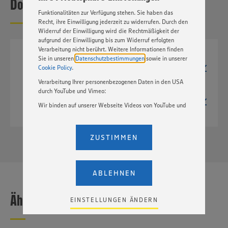
Downloads
Basis Ihrer Einstellungen ggf. nicht mehr alle
Funktionalitäten zur Verfügung stehen. Sie haben das
Recht, ihre Einwilligung jederzeit zu widerrufen. Durch den
Widerruf der Einwilligung wird die Rechtmäßigkeit der
aufgrund der Einwilligung bis zum Widerruf erfolgten
Verarbeitung nicht berührt. Weitere Informationen finden
Sie in unseren
Datenschutzbestimmungen
JPG
sowie in unserer
2258px x 2094px
Cookie Policy
.
898 kB
Verarbeitung Ihrer personenbezogenen Daten in den USA
durch YouTube und Vimeo:
TIF
2258px x 2094px
Wir binden auf unserer Webseite Videos von YouTube und
10,4 MB
Vimeo ein. Wenn Sie auf „Zustimmen” klicken, ohne die
Einstellungen bezüglich YouTube und Vimeo zu ändern,
willigen Sie im Sinne des Art. 49 Abs. 1 Satz 1 lit. a) DSGVO
ZUSTIMMEN
ein, dass Ihre Daten (IP-Adresse, Zeitstempel, ggf.
Nutzerverhalten auf unserer Webseite) an die Anbieter der
Dienste YouTube und Vimeo in den USA übermittelt und
dort verarbeitet werden. Der EuGH sieht die USA als Land
ABLEHNEN
mit einem nach europäischen Standards nicht
angemessenen Datenschutzniveau an. Es besteht das
Ähnliche Produkte
Risiko eines Zugriffs durch US-amerikanische Behörden.
EINSTELLUNGEN ÄNDERN
Zudem wissen wir nicht genau, wie die Anbieter der
genannten Dienste Ihre Daten verarbeiten. Weitere
Informationen zur Nutzung der Dienste finden Sie in