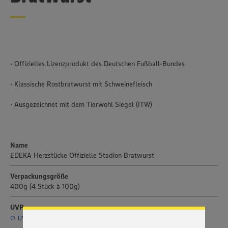
· Offizielles Lizenzprodukt des Deutschen Fußball-Bundes
· Klassische Rostbratwurst mit Schweinefleisch
· Ausgezeichnet mit dem Tierwohl Siegel (ITW)
Name
EDEKA Herzstücke Offizielle Stadion Bratwurst
Wir setzen Cookies und andere Technologien ein, um Ihnen
ein bestmögliches Nutzungserlebnis unserer Website zu
Verpackungsgröße
ermöglichen. Wir verwenden Ihre Daten, um unsere
400g (4 Stück à 100g)
Website zu personalisieren und Ihnen möglichst relevante
Inhalte anzubieten. Ihre Einwilligung in die Nutzung von
Cookies und anderer Technologien ist freiwillig und kann
UVP
jederzeit individuell in den Privatsphäre-Einstellungen
UVP per E-Mail anfragen (Service nur für Journalisten)
angepasst werden. Hierzu klicken Sie bitte auf