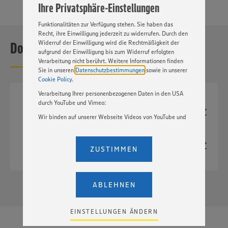
Ihre Privatsphäre-Einstellungen
„EINSTELLUNGEN ÄNDERN”. Bitte beachten Sie, dass auf
Basis Ihrer Einstellungen ggf. nicht mehr alle
Funktionalitäten zur Verfügung stehen. Sie haben das
Recht, ihre Einwilligung jederzeit zu widerrufen. Durch den
Downloads
Widerruf der Einwilligung wird die Rechtmäßigkeit der
aufgrund der Einwilligung bis zum Widerruf erfolgten
Verarbeitung nicht berührt. Weitere Informationen finden
Sie in unseren
Datenschutzbestimmungen
sowie in unserer
Cookie Policy
.
Verarbeitung Ihrer personenbezogenen Daten in den USA
JPG
durch YouTube und Vimeo:
398px x 600px
Wir binden auf unserer Webseite Videos von YouTube und
221 kB
Vimeo ein. Wenn Sie auf „Zustimmen” klicken, ohne die
Einstellungen bezüglich YouTube und Vimeo zu ändern,
TIF
2244px x 3387px
willigen Sie im Sinne des Art. 49 Abs. 1 Satz 1 lit. a) DSGVO
ZUSTIMMEN
17,8 MB
ein, dass Ihre Daten (IP-Adresse, Zeitstempel, ggf.
Nutzerverhalten auf unserer Webseite) an die Anbieter der
Dienste YouTube und Vimeo in den USA übermittelt und
dort verarbeitet werden. Der EuGH sieht die USA als Land
ABLEHNEN
mit einem nach europäischen Standards nicht
angemessenen Datenschutzniveau an. Es besteht das
Risiko eines Zugriffs durch US-amerikanische Behörden.
EINSTELLUNGEN ÄNDERN
Zudem wissen wir nicht genau, wie die Anbieter der
genannten Dienste Ihre Daten verarbeiten. Weitere