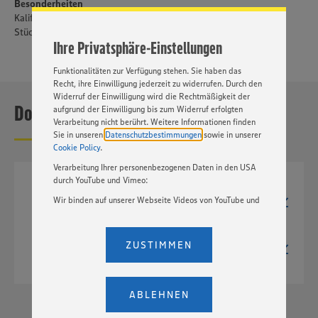
Besonderheiten
Cookies und anderer Technologien ist freiwillig und kann
Kalifornische Mandeln; Blanchiert, grob gemahlen; Mit kleinen
jederzeit individuell in den Privatsphäre-Einstellungen
Stücken für optimales Aroma
angepasst werden. Hierzu klicken Sie bitte auf
Ihre Privatsphäre-Einstellungen
„EINSTELLUNGEN ÄNDERN”. Bitte beachten Sie, dass auf
Basis Ihrer Einstellungen ggf. nicht mehr alle
Funktionalitäten zur Verfügung stehen. Sie haben das
Recht, ihre Einwilligung jederzeit zu widerrufen. Durch den
Widerruf der Einwilligung wird die Rechtmäßigkeit der
Downloads
aufgrund der Einwilligung bis zum Widerruf erfolgten
Verarbeitung nicht berührt. Weitere Informationen finden
Sie in unseren
Datenschutzbestimmungen
sowie in unserer
Cookie Policy
.
Verarbeitung Ihrer personenbezogenen Daten in den USA
durch YouTube und Vimeo:
TIF
1776px x 1909px
Wir binden auf unserer Webseite Videos von YouTube und
14,6 MB
Vimeo ein. Wenn Sie auf „Zustimmen” klicken, ohne die
Einstellungen bezüglich YouTube und Vimeo zu ändern,
JPG
willigen Sie im Sinne des Art. 49 Abs. 1 Satz 1 lit. a) DSGVO
ZUSTIMMEN
558px x 600px
ein, dass Ihre Daten (IP-Adresse, Zeitstempel, ggf.
541 kB
Nutzerverhalten auf unserer Webseite) an die Anbieter der
Dienste YouTube und Vimeo in den USA übermittelt und
dort verarbeitet werden. Der EuGH sieht die USA als Land
ABLEHNEN
mit einem nach europäischen Standards nicht
angemessenen Datenschutzniveau an. Es besteht das