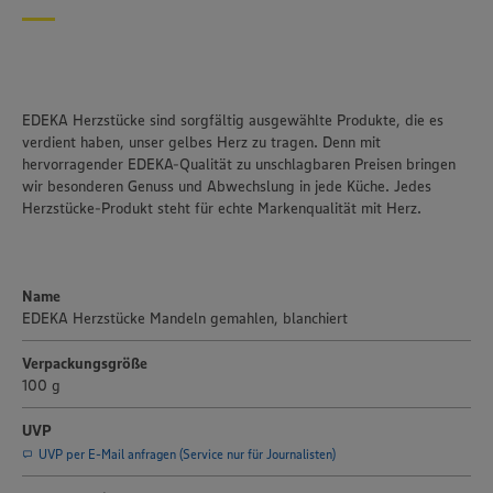
EDEKA Herzstücke sind sorgfältig ausgewählte Produkte, die es
verdient haben, unser gelbes Herz zu tragen. Denn mit
hervorragender EDEKA-Qualität zu unschlagbaren Preisen bringen
wir besonderen Genuss und Abwechslung in jede Küche. Jedes
Herzstücke-Produkt steht für echte Markenqualität mit Herz.
Name
EDEKA Herzstücke Mandeln gemahlen, blanchiert
Verpackungsgröße
100 g
Wir setzen Cookies und andere Technologien ein, um Ihnen
ein bestmögliches Nutzungserlebnis unserer Website zu
UVP
ermöglichen. Wir verwenden Ihre Daten, um unsere
UVP per E-Mail anfragen (Service nur für Journalisten)
Website zu personalisieren und Ihnen möglichst relevante
Inhalte anzubieten. Ihre Einwilligung in die Nutzung von