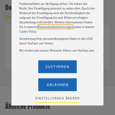
Funktionalitäten zur Verfügung stehen. Sie haben das
Downloads
Recht, ihre Einwilligung jederzeit zu widerrufen. Durch den
Widerruf der Einwilligung wird die Rechtmäßigkeit der
aufgrund der Einwilligung bis zum Widerruf erfolgten
Verarbeitung nicht berührt. Weitere Informationen finden
Sie in unseren
Datenschutzbestimmungen
sowie in unserer
Cookie Policy
.
JPG
Verarbeitung Ihrer personenbezogenen Daten in den USA
705px x 600px
456 kB
durch YouTube und Vimeo:
Wir binden auf unserer Webseite Videos von YouTube und
TIF
Vimeo ein. Wenn Sie auf „Zustimmen” klicken, ohne die
1157px x 984px
Einstellungen bezüglich YouTube und Vimeo zu ändern,
1,6 MB
willigen Sie im Sinne des Art. 49 Abs. 1 Satz 1 lit. a) DSGVO
ZUSTIMMEN
ein, dass Ihre Daten (IP-Adresse, Zeitstempel, ggf.
Nutzerverhalten auf unserer Webseite) an die Anbieter der
Dienste YouTube und Vimeo in den USA übermittelt und
dort verarbeitet werden. Der EuGH sieht die USA als Land
ABLEHNEN
mit einem nach europäischen Standards nicht
angemessenen Datenschutzniveau an. Es besteht das
Risiko eines Zugriffs durch US-amerikanische Behörden.
EINSTELLUNGEN ÄNDERN
Zudem wissen wir nicht genau, wie die Anbieter der
Ähnliche Produkte
genannten Dienste Ihre Daten verarbeiten. Weitere
Informationen zur Nutzung der Dienste finden Sie in