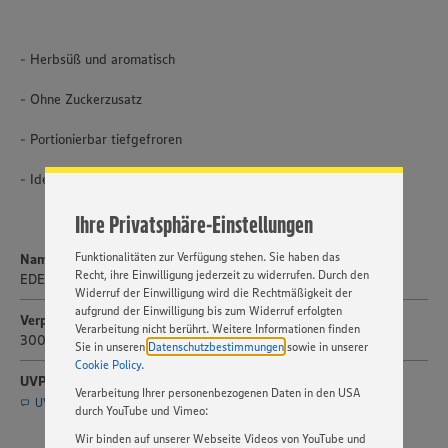
- Herbsüß und aromatisch
Wir setzen Cookies und andere Technologien ein, um Ihnen
ein bestmögliches Nutzungserlebnis unserer Website zu
- Ohne Zuckerzusatz
ermöglichen. Wir verwenden Ihre Daten, um unsere
Website zu personalisieren und Ihnen möglichst relevante
- Portionierbar tiefgefroren
Inhalte anzubieten. Ihre Einwilligung in die Nutzung von
Cookies und anderer Technologien ist freiwillig und kann
- Ideal für Salate, Wild- oder Geflügelgerichte und Cocktails
jederzeit individuell in den Privatsphäre-Einstellungen
angepasst werden. Hierzu klicken Sie bitte auf
Ihre Privatsphäre-Einstellungen
„EINSTELLUNGEN ÄNDERN”. Bitte beachten Sie, dass auf
Basis Ihrer Einstellungen ggf. nicht mehr alle
Funktionalitäten zur Verfügung stehen. Sie haben das
Name
Recht, ihre Einwilligung jederzeit zu widerrufen. Durch den
EDEKA Herzstücke Granatapfelkerne
Widerruf der Einwilligung wird die Rechtmäßigkeit der
aufgrund der Einwilligung bis zum Widerruf erfolgten
Verpackungsgröße
Verarbeitung nicht berührt. Weitere Informationen finden
300g
Sie in unseren
Datenschutzbestimmungen
sowie in unserer
Cookie Policy
.
UVP
Verarbeitung Ihrer personenbezogenen Daten in den USA
UVP per E-Mail anfragen (Service nur für Journalisten)
durch YouTube und Vimeo:
Wir binden auf unserer Webseite Videos von YouTube und