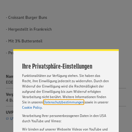
· Croissant Burger Buns
Wir setzen Cookies und andere Technologien ein, um Ihnen
ein bestmögliches Nutzungserlebnis unserer Website zu
· Hergestellt in Frankreich
ermöglichen. Wir verwenden Ihre Daten, um unsere
Website zu personalisieren und Ihnen möglichst relevante
· Mit 3% Butteranteil
Inhalte anzubieten. Ihre Einwilligung in die Nutzung von
Cookies und anderer Technologien ist freiwillig und kann
· Perfekt für süße und herzhafte Speisen
jederzeit individuell in den Privatsphäre-Einstellungen
angepasst werden. Hierzu klicken Sie bitte auf
Ihre Privatsphäre-Einstellungen
„EINSTELLUNGEN ÄNDERN”. Bitte beachten Sie, dass auf
Basis Ihrer Einstellungen ggf. nicht mehr alle
Funktionalitäten zur Verfügung stehen. Sie haben das
Name
Recht, ihre Einwilligung jederzeit zu widerrufen. Durch den
EDEKA Herzstücke Croissant Burger Buns
Widerruf der Einwilligung wird die Rechtmäßigkeit der
aufgrund der Einwilligung bis zum Widerruf erfolgten
Verpackungsgröße
Verarbeitung nicht berührt. Weitere Informationen finden
4 Buns
Sie in unseren
Datenschutzbestimmungen
sowie in unserer
Cookie Policy
.
UVP
Verarbeitung Ihrer personenbezogenen Daten in den USA
UVP per E-Mail anfragen (Service nur für Journalisten)
durch YouTube und Vimeo:
Wir binden auf unserer Webseite Videos von YouTube und