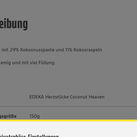
eibung
n mit 29% Kokosnusspaste und 11% Kokosraspeln
remig und mit viel Füllung
EDEKA Herzstücke Coconut Heaven
gsgröße
150g
UVP per E-Mail anfragen (Service nur für Journalisten)