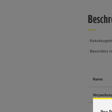
Beschr
· Kokoskugel
· Besonders c
Name
Verpackun
UVP