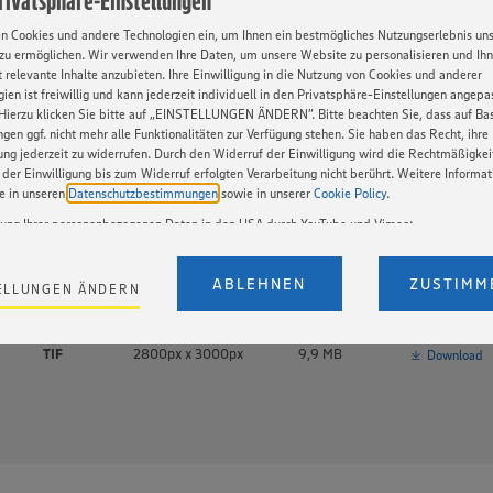
Privatsphäre-Einstellungen
en Cookies und andere Technologien ein, um Ihnen ein bestmögliches Nutzungserlebnis un
zu ermöglichen. Wir verwenden Ihre Daten, um unsere Website zu personalisieren und Ih
 relevante Inhalte anzubieten. Ihre Einwilligung in die Nutzung von Cookies und anderer
ien ist freiwillig und kann jederzeit individuell in den Privatsphäre-Einstellungen angepa
Hierzu klicken Sie bitte auf „EINSTELLUNGEN ÄNDERN”. Bitte beachten Sie, dass auf Basi
ngen ggf. nicht mehr alle Funktionalitäten zur Verfügung stehen. Sie haben das Recht, ihre
oads
gung jederzeit zu widerrufen. Durch den Widerruf der Einwilligung wird die Rechtmäßigkei
der Einwilligung bis zum Widerruf erfolgten Verarbeitung nicht berührt. Weitere Informa
ie in unseren
Datenschutzbestimmungen
sowie in unserer
Cookie Policy
.
tung Ihrer personenbezogenen Daten in den USA durch YouTube und Vimeo:
en auf unserer Webseite Videos von YouTube und Vimeo ein. Wenn Sie auf „Zustimmen” k
Format
Auflösung
Größe
Einstellungen bezüglich YouTube und Vimeo zu ändern, willigen Sie im Sinne des Art. 49 A
ABLEHNEN
ZUSTIMM
ELLUNGEN ÄNDERN
t. a) DSGVO ein, dass Ihre Daten (IP-Adresse, Zeitstempel, ggf. Nutzerverhalten auf unserer
JPG
560px x 600px
403 kB
Download
) an die Anbieter der Dienste YouTube und Vimeo in den USA übermittelt und dort verarb
Der EuGH sieht die USA als Land mit einem nach europäischen Standards nicht angemes
TIF
2800px x 3000px
9,9 MB
utzniveau an. Es besteht das Risiko eines Zugriffs durch US-amerikanische Behörden. Z
Download
r nicht genau, wie die Anbieter der genannten Dienste Ihre Daten verarbeiten. Weitere
ionen zur Nutzung der Dienste finden Sie in unseren Datenschutzhinweisen sowie in unser
nter den Stichworten „YouTube” und „Vimeo”.