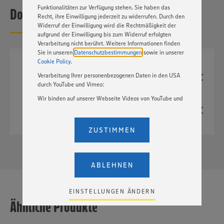
Funktionalitäten zur Verfügung stehen. Sie haben das
Downloads
Recht, ihre Einwilligung jederzeit zu widerrufen. Durch den
Widerruf der Einwilligung wird die Rechtmäßigkeit der
aufgrund der Einwilligung bis zum Widerruf erfolgten
Verarbeitung nicht berührt. Weitere Informationen finden
Sie in unseren
Datenschutzbestimmungen
sowie in unserer
Cookie Policy
.
JPG
Verarbeitung Ihrer personenbezogenen Daten in den USA
726px x 600px
357 kB
durch YouTube und Vimeo:
Wir binden auf unserer Webseite Videos von YouTube und
TIF
Vimeo ein. Wenn Sie auf „Zustimmen” klicken, ohne die
1057px x 874px
Einstellungen bezüglich YouTube und Vimeo zu ändern,
902 kB
willigen Sie im Sinne des Art. 49 Abs. 1 Satz 1 lit. a) DSGVO
ZUSTIMMEN
ein, dass Ihre Daten (IP-Adresse, Zeitstempel, ggf.
Nutzerverhalten auf unserer Webseite) an die Anbieter der
Dienste YouTube und Vimeo in den USA übermittelt und
dort verarbeitet werden. Der EuGH sieht die USA als Land
ABLEHNEN
mit einem nach europäischen Standards nicht
angemessenen Datenschutzniveau an. Es besteht das
Risiko eines Zugriffs durch US-amerikanische Behörden.
EINSTELLUNGEN ÄNDERN
Zudem wissen wir nicht genau, wie die Anbieter der
Ähnliche Produkte
genannten Dienste Ihre Daten verarbeiten. Weitere
Informationen zur Nutzung der Dienste finden Sie in