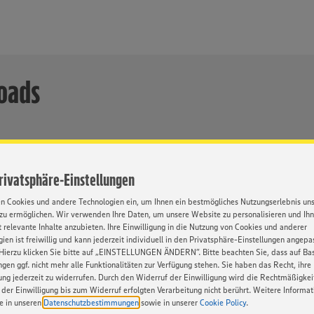
oads
Format
Auflösung
Größe
Privatsphäre-Einstellungen
TIF
3060px x 2702px
9,8 MB
Download
en Cookies und andere Technologien ein, um Ihnen ein bestmögliches Nutzungserlebnis un
JPG
3060px x 2702px
1,4 MB
zu ermöglichen. Wir verwenden Ihre Daten, um unsere Website zu personalisieren und Ih
Download
 relevante Inhalte anzubieten. Ihre Einwilligung in die Nutzung von Cookies und anderer
ien ist freiwillig und kann jederzeit individuell in den Privatsphäre-Einstellungen angepa
Hierzu klicken Sie bitte auf „EINSTELLUNGEN ÄNDERN”. Bitte beachten Sie, dass auf Basi
ngen ggf. nicht mehr alle Funktionalitäten zur Verfügung stehen. Sie haben das Recht, ihre
gung jederzeit zu widerrufen. Durch den Widerruf der Einwilligung wird die Rechtmäßigkei
der Einwilligung bis zum Widerruf erfolgten Verarbeitung nicht berührt. Weitere Informa
ie in unseren
Datenschutzbestimmungen
sowie in unserer
Cookie Policy
.