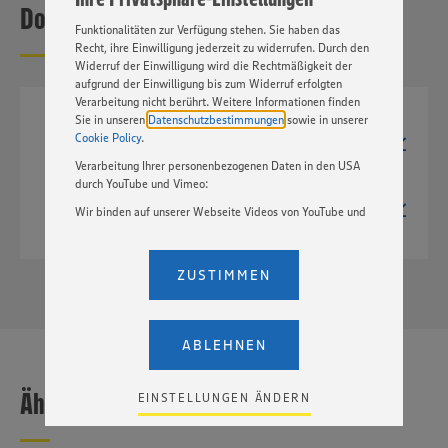
Downloads
Basis Ihrer Einstellungen ggf. nicht mehr alle
Funktionalitäten zur Verfügung stehen. Sie haben das
Recht, ihre Einwilligung jederzeit zu widerrufen. Durch den
Widerruf der Einwilligung wird die Rechtmäßigkeit der
aufgrund der Einwilligung bis zum Widerruf erfolgten
Verarbeitung nicht berührt. Weitere Informationen finden
Sie in unseren
Datenschutzbestimmungen
sowie in unserer
JPG
Cookie Policy
.
1286px x 3177px
2,6 MB
Verarbeitung Ihrer personenbezogenen Daten in den USA
durch YouTube und Vimeo:
TIF
1286px x 3177px
Wir binden auf unserer Webseite Videos von YouTube und
6,6 MB
Vimeo ein. Wenn Sie auf „Zustimmen” klicken, ohne die
Einstellungen bezüglich YouTube und Vimeo zu ändern,
willigen Sie im Sinne des Art. 49 Abs. 1 Satz 1 lit. a) DSGVO
ZUSTIMMEN
ein, dass Ihre Daten (IP-Adresse, Zeitstempel, ggf.
Nutzerverhalten auf unserer Webseite) an die Anbieter der
Dienste YouTube und Vimeo in den USA übermittelt und
dort verarbeitet werden. Der EuGH sieht die USA als Land
ABLEHNEN
mit einem nach europäischen Standards nicht
angemessenen Datenschutzniveau an. Es besteht das
Risiko eines Zugriffs durch US-amerikanische Behörden.
Ähnliche Produkte
EINSTELLUNGEN ÄNDERN
Zudem wissen wir nicht genau, wie die Anbieter der
genannten Dienste Ihre Daten verarbeiten. Weitere
Informationen zur Nutzung der Dienste finden Sie in