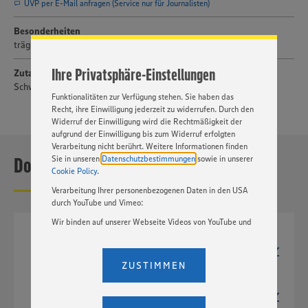
UVP per E-Mail anfragen (Service nur für Journalisten)
Website zu personalisieren und Ihnen möglichst relevante
Inhalte anzubieten. Ihre Einwilligung in die Nutzung von
Besonderheiten
Cookies und anderer Technologien ist freiwillig und kann
trägt das Bio-Siegel; Fair Trade-zertifiziert
jederzeit individuell in den Privatsphäre-Einstellungen
angepasst werden. Hierzu klicken Sie bitte auf
Ihre Privatsphäre-Einstellungen
Zutaten
„EINSTELLUNGEN ÄNDERN”. Bitte beachten Sie, dass auf
Basis Ihrer Einstellungen ggf. nicht mehr alle
Schweizer Schokolade; mit 38 % Kakaoanteil
Funktionalitäten zur Verfügung stehen. Sie haben das
Recht, ihre Einwilligung jederzeit zu widerrufen. Durch den
Widerruf der Einwilligung wird die Rechtmäßigkeit der
aufgrund der Einwilligung bis zum Widerruf erfolgten
Verarbeitung nicht berührt. Weitere Informationen finden
Downloads
Sie in unseren
Datenschutzbestimmungen
sowie in unserer
Cookie Policy
.
Verarbeitung Ihrer personenbezogenen Daten in den USA
durch YouTube und Vimeo:
Wir binden auf unserer Webseite Videos von YouTube und
Vimeo ein. Wenn Sie auf „Zustimmen” klicken, ohne die
TIF
Einstellungen bezüglich YouTube und Vimeo zu ändern,
1647px x 3000px
willigen Sie im Sinne des Art. 49 Abs. 1 Satz 1 lit. a) DSGVO
10,4 MB
ZUSTIMMEN
ein, dass Ihre Daten (IP-Adresse, Zeitstempel, ggf.
Nutzerverhalten auf unserer Webseite) an die Anbieter der
JPG
329px x 600px
Dienste YouTube und Vimeo in den USA übermittelt und
299 kB