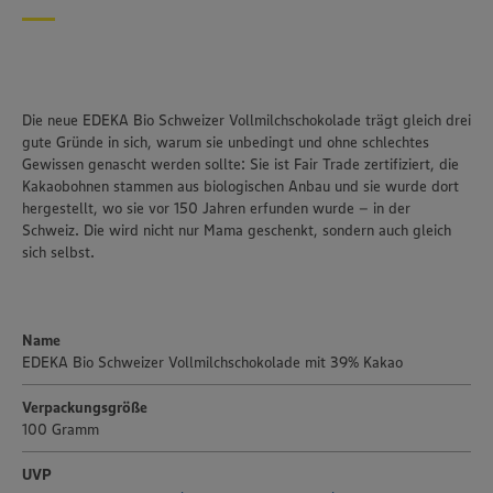
Die neue EDEKA Bio Schweizer Vollmilchschokolade trägt gleich drei
gute Gründe in sich, warum sie unbedingt und ohne schlechtes
Gewissen genascht werden sollte: Sie ist Fair Trade zertifiziert, die
Kakaobohnen stammen aus biologischen Anbau und sie wurde dort
hergestellt, wo sie vor 150 Jahren erfunden wurde – in der
Schweiz. Die wird nicht nur Mama geschenkt, sondern auch gleich
sich selbst.
Name
EDEKA Bio Schweizer Vollmilchschokolade mit 39% Kakao
Verpackungsgröße
100 Gramm
Wir setzen Cookies und andere Technologien ein, um Ihnen
ein bestmögliches Nutzungserlebnis unserer Website zu
UVP
ermöglichen. Wir verwenden Ihre Daten, um unsere