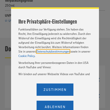
Verpackungsgröße
Inhalte anzubieten. Ihre Einwilligung in die Nutzung von
250ml
Cookies und anderer Technologien ist freiwillig und kann
jederzeit individuell in den Privatsphäre-Einstellungen
UVP
angepasst werden. Hierzu klicken Sie bitte auf
Ihre Privatsphäre-Einstellungen
„EINSTELLUNGEN ÄNDERN”. Bitte beachten Sie, dass auf
UVP per E-Mail anfragen (Service nur für Journalisten)
Basis Ihrer Einstellungen ggf. nicht mehr alle
Funktionalitäten zur Verfügung stehen. Sie haben das
Recht, ihre Einwilligung jederzeit zu widerrufen. Durch den
Widerruf der Einwilligung wird die Rechtmäßigkeit der
aufgrund der Einwilligung bis zum Widerruf erfolgten
Downloads
Verarbeitung nicht berührt. Weitere Informationen finden
Sie in unseren
Datenschutzbestimmungen
sowie in unserer
Cookie Policy
.
Verarbeitung Ihrer personenbezogenen Daten in den USA
durch YouTube und Vimeo:
Wir binden auf unserer Webseite Videos von YouTube und
TIF
Vimeo ein. Wenn Sie auf „Zustimmen” klicken, ohne die
1045px x 3000px
2,1 MB
Einstellungen bezüglich YouTube und Vimeo zu ändern,
willigen Sie im Sinne des Art. 49 Abs. 1 Satz 1 lit. a) DSGVO
ZUSTIMMEN
PNG
ein, dass Ihre Daten (IP-Adresse, Zeitstempel, ggf.
1045px x 3000px
Nutzerverhalten auf unserer Webseite) an die Anbieter der
2,3 MB
Dienste YouTube und Vimeo in den USA übermittelt und
dort verarbeitet werden. Der EuGH sieht die USA als Land
ABLEHNEN
mit einem nach europäischen Standards nicht