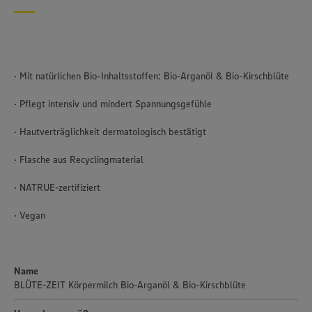
· Mit natürlichen Bio-Inhaltsstoffen: Bio-Arganöl & Bio-Kirschblüte
· Pflegt intensiv und mindert Spannungsgefühle
· Hautverträglichkeit dermatologisch bestätigt
· Flasche aus Recyclingmaterial
· NATRUE-zertifiziert
· Vegan
Wir setzen Cookies und andere Technologien ein, um Ihnen
Name
ein bestmögliches Nutzungserlebnis unserer Website zu
BLÜTE-ZEIT Körpermilch Bio-Arganöl & Bio-Kirschblüte
ermöglichen. Wir verwenden Ihre Daten, um unsere
Website zu personalisieren und Ihnen möglichst relevante