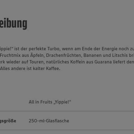
eibung
„Yippie!“ ist der perfekte Turbo, wenn am Ende der Energie noch zu
r Fruchtmix aus Äpfeln, Drachenfrüchten, Bananen und Litschis br
rk wieder auf Touren, natürliches Koffein aus Guarana liefert de
Alles andere ist kalter Kaffee.
All in Fruits „Yippie!“
gsgröße
250-ml-Glasflasche