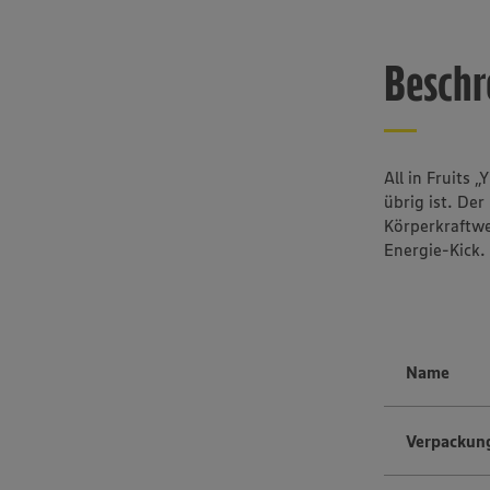
Beschr
All in Fruits 
übrig ist. De
Körperkraftwe
Energie-Kick. 
Name
Verpackun