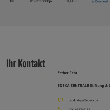
TIF
1119px x 3000px
11,4 MB
Download
Ihr Kontakt
Esther Fehr
EDEKA ZENTRALE Stiftung & 
produkt-pr@edeka.de
040 6377-2182