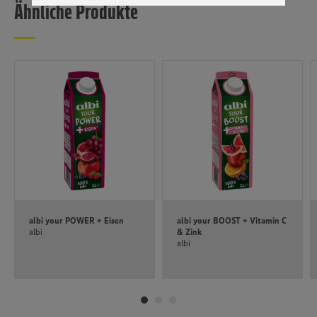
Ähnliche Produkte
genannten Dienste Ihre Daten verarbeiten. Weitere
Informationen zur Nutzung der Dienste finden Sie in
unseren Datenschutzhinweisen sowie in unserer Cookie
Policy unter den Stichworten „YouTube” und „Vimeo”.
albi your POWER + Eisen
albi your BOOST + Vitamin C
albi
& Zink
albi