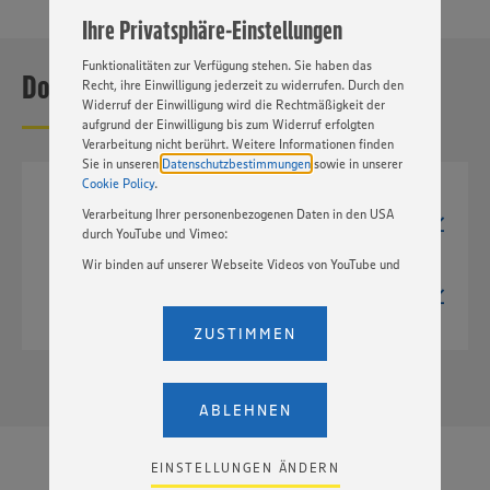
angepasst werden. Hierzu klicken Sie bitte auf
Ihre Privatsphäre-Einstellungen
„EINSTELLUNGEN ÄNDERN”. Bitte beachten Sie, dass auf
Basis Ihrer Einstellungen ggf. nicht mehr alle
Funktionalitäten zur Verfügung stehen. Sie haben das
Downloads
Recht, ihre Einwilligung jederzeit zu widerrufen. Durch den
Widerruf der Einwilligung wird die Rechtmäßigkeit der
aufgrund der Einwilligung bis zum Widerruf erfolgten
Verarbeitung nicht berührt. Weitere Informationen finden
Sie in unseren
Datenschutzbestimmungen
sowie in unserer
Cookie Policy
.
JPG
Verarbeitung Ihrer personenbezogenen Daten in den USA
209px x 600px
durch YouTube und Vimeo:
170 kB
Wir binden auf unserer Webseite Videos von YouTube und
TIF
Vimeo ein. Wenn Sie auf „Zustimmen” klicken, ohne die
1043px x 3000px
Einstellungen bezüglich YouTube und Vimeo zu ändern,
4,9 MB
willigen Sie im Sinne des Art. 49 Abs. 1 Satz 1 lit. a) DSGVO
ZUSTIMMEN
ein, dass Ihre Daten (IP-Adresse, Zeitstempel, ggf.
Nutzerverhalten auf unserer Webseite) an die Anbieter der
Dienste YouTube und Vimeo in den USA übermittelt und
dort verarbeitet werden. Der EuGH sieht die USA als Land
ABLEHNEN
mit einem nach europäischen Standards nicht
angemessenen Datenschutzniveau an. Es besteht das
Risiko eines Zugriffs durch US-amerikanische Behörden.
EINSTELLUNGEN ÄNDERN
Zudem wissen wir nicht genau, wie die Anbieter der