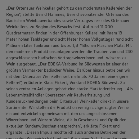
„Der Ortenauer Weinkeller gehört zu den modernsten Kellereien der
Region“, stellte Bernd Hammes, Bereichsvorsitzender Ortenau des
Badischen Weinbauverbandes sowie Vertragswinzer des Ortenauer
Weinkellers, zu Beginn des Besuchs fest. Auf rund 11.000
Quadratmetern finden in der Offenburger Kellerei mit ihrem 13
Meter hohen Tanklager und acht Meter hohen Vollgutlager rund acht
Millionen Liter Tankraum und bis zu 1,8 Millionen Flaschen Platz. Mit
den modernen Produktionsanlagen werden die Trauben von und 240
angeschlossenen badischen Vertragswinzerinnen und ‑winzern zu
Wein ausgebaut. „Der EDEKA-Verbund im Südwesten ist einer der
größten Vermarkter badischer Weine. Darüber hinaus betreiben wir
mit dem Ortenauer Weinkeller seit mehr als 70 Jahren eine eigene
Kellerei“, erläuterte Klaus Fickert, Vorstand EDEKA Südwest. Zu
seinen zentralen Anliegen gehört eine starke Marktorientierung. „Als
Lebensmittelhändler übersetzen wir Kaufverhaltung und
Kundenrückmeldungen beim Ortenauer Weinkeller direkt in unsere
Sortimente. Wir stellen die Produktion wenig nachgefragter Weine
ein und entwickeln gemeinsam mit den uns angeschlossenen
Winzerinnen und Winzern Weine, die in Geschmack und Optik den
aktuellen Kundenwünschen entsprechen“, erklärte Fickert und
Wir setzen Cookies und andere Technologien ein, um Ihnen
ergänzte: „Diesen Impuls möchte ich auch anderen Betrieben der
ein bestmögliches Nutzungserlebnis unserer Website zu
ermöglichen. Wir verwenden Ihre Daten, um unsere
regionalen Weinwirtschaft geben.“ Aus seiner Sicht liege darin ein