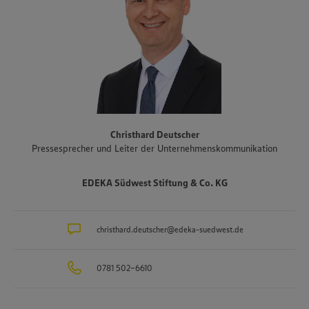
der Mineralbrunnen Schwarzwald-Sprudel, der Ortenauer
Weinkeller und der Fischwarenspezialist Frischkost. Einer der
Schwerpunkte des Sortiments der Märkte liegt auf Produkten aus
der Region. Im Rahmen der Regionalmarke „Unsere Heimat“
arbeitet EDEKA Südwest beispielsweise mit mehr als 1.500
Erzeugern und Lieferanten aus Bundesländern des Vertriebsgebiets
zusammen. Eine Auswahl an Partnerbetrieben der regionalen
Landwirtschaft im Überblick gibt es unter
www.zukunftleben.de/regionale-partnerschaften
. Der
Christhard Deutscher
Unternehmensverbund, inklusive des selbständigen Einzelhandels,
Pressesprecher und Leiter der Unternehmenskommunikation
ist mit rund 47.000 Mitarbeitenden, darunter etwa 3.400
Auszubildende in rund 40 Berufsbildern, einer der größten
Arbeitgeber und Ausbilder in der Region. Insgesamt etwa 10.000
EDEKA Südwest Stiftung & Co. KG
Mitarbeitende arbeiten an den Bedientheken für Fleisch und Wurst
sowie Käse, Fisch und Backwaren.
christhard.deutscher@edeka-suedwest.de
0781 502-6610