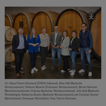
V.l.: Klaus Fickert (Vorstand EDEKA Südwest), Alisa Höll (Badische
Weinprinzessin), Stefanie Bäuerle (Ortenauer Weinprinzessin), Bernd Hammes
(Bereichsvorsitzender Ortenau Badischer Weinbauverband), Julia Noll (Badische
Weinkönigin), Katharina Bruder (Badische Weinprinzessin) und Christian Danner
(Betriebsleiter Ortenauer Weinkeller). Foto: Patrick Reimann