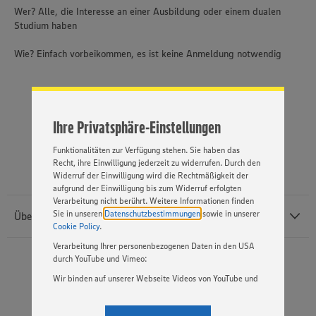
Wer? Alle, die Interesse an einer Ausbildung oder einem dualen
Wir setzen Cookies und andere Technologien ein, um Ihnen
Studium haben
ein bestmögliches Nutzungserlebnis unserer Website zu
ermöglichen. Wir verwenden Ihre Daten, um unsere
Wie? Einfach vorbeikommen, es ist keine Anmeldung notwendig
Website zu personalisieren und Ihnen möglichst relevante
Inhalte anzubieten. Ihre Einwilligung in die Nutzung von
Cookies und anderer Technologien ist freiwillig und kann
jederzeit individuell in den Privatsphäre-Einstellungen
angepasst werden. Hierzu klicken Sie bitte auf
DOWNLOAD
Ihre Privatsphäre-Einstellungen
„EINSTELLUNGEN ÄNDERN”. Bitte beachten Sie, dass auf
Basis Ihrer Einstellungen ggf. nicht mehr alle
Funktionalitäten zur Verfügung stehen. Sie haben das
Recht, ihre Einwilligung jederzeit zu widerrufen. Durch den
Widerruf der Einwilligung wird die Rechtmäßigkeit der
aufgrund der Einwilligung bis zum Widerruf erfolgten
Verarbeitung nicht berührt. Weitere Informationen finden
Sie in unseren
Datenschutzbestimmungen
sowie in unserer
Über EDEKA Rhein-Ruhr
Cookie Policy
.
Verarbeitung Ihrer personenbezogenen Daten in den USA
durch YouTube und Vimeo:
EDEKA Rhein-Ruhr betreibt im Verbund mit selbstständigen
Wir binden auf unserer Webseite Videos von YouTube und
Kaufleuten in Nordrhein-Westfalen und angrenzenden Regionen in
Vimeo ein. Wenn Sie auf „Zustimmen” klicken, ohne die
Niedersachsen und Rheinland-Pfalz rund 680 Vollsortiment-
Einstellungen bezüglich YouTube und Vimeo zu ändern,
Ihr Kontakt