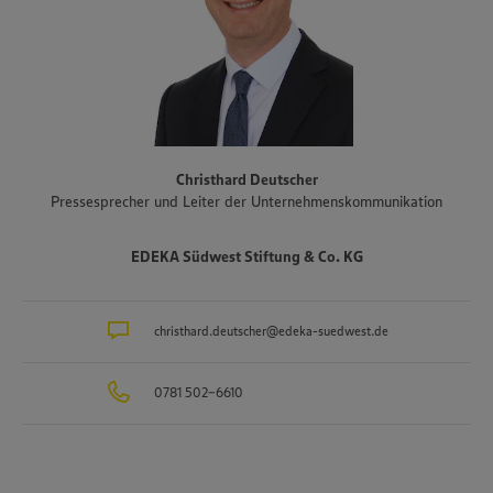
Weinkeller und der Fischwarenspezialist Frischkost. Einer der
Schwerpunkte des Sortiments der Märkte liegt auf Produkten aus
der Region. Im Rahmen der Regionalmarke „Unsere Heimat“
arbeitet EDEKA Südwest beispielsweise mit mehr als 1.500
Erzeugern und Lieferanten aus Bundesländern des Vertriebsgebiets
zusammen. Eine Auswahl an Partnerbetrieben der regionalen
Landwirtschaft im Überblick gibt es unter
www.zukunftleben.de/regionale-partnerschaften
. Der
Christhard Deutscher
Unternehmensverbund, inklusive des selbständigen Einzelhandels,
Pressesprecher und Leiter der Unternehmenskommunikation
ist mit rund 47.000 Mitarbeitenden, darunter etwa 3.400
Auszubildende in rund 40 Berufsbildern, einer der größten
Arbeitgeber und Ausbilder in der Region. Insgesamt etwa 10.000
EDEKA Südwest Stiftung & Co. KG
Mitarbeitende arbeiten an den Bedientheken für Fleisch und Wurst
sowie Käse, Fisch und Backwaren.
christhard.deutscher@edeka-suedwest.de
0781 502-6610