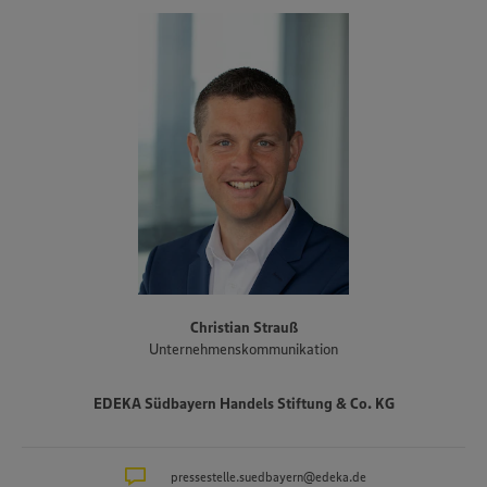
Südbayerische Fleischwaren GmbH sowie die Backstube Wünsche
GmbH. Einschließlich der Betriebe des selbstständigen EDEKA-
Einzelhandels bietet die EDEKA Südbayern aktuell insgesamt rund
27.000 Menschen zukunftssichere Arbeitsplätze, darunter etwa
1.600 Auszubildende. Aus ihren Logistikzentren in Eching,
Gaimersheim, Landsberg/Lech, Straubing und Trostberg versorgt
die EDEKA Südbayern heute über 1.100 EDEKA-Märkte mit
hochwertigen Lebensmitteln. Flankiert von der verbundeigenen
Getränkelogistik an den Standorten Landsberg am Lech und
Wallersdorf. Etwa 900 der Super- und Verbrauchermärkte im
Absatzgebiet werden von rund 520 selbständigen EDEKA-
Kaufleuten geführt. Die übrigen Märkte betreiben vier 100-
prozentige Tochtergesellschaften der EDEKA Südbayern in
Eigenregie. Mit TRINKGUT verfügt die EDEKA Südbayern außerdem
über ein erfolgreiches und expansives Fachmarktformat für
Christian Strauß
Getränke aller Art.
Unternehmenskommunikation
EDEKA Südbayern Handels Stiftung & Co. KG
pressestelle.suedbayern@edeka.de