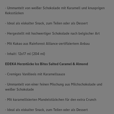
· Ummantelt von weißer Schokolade mit Karamell und knusprigen
Keksstücken
· Ideal als eiskalter Snack, zum Teilen oder als Dessert
· Hergestellt mit hochwertiger Schokolade nach belgischer Art
· Mit Kakao aus Rainforest Alliance-zertifiziertem Anbau
· Inhalt: 12x17 ml (204 ml)
EDEKA Herzstücke Ice Bites Salted Caramel & Almond
· Cremiges Vanilleeis mit Karamellsauce
· Ummantelt von einer feinen Mischung aus Milchschokolade und
weißer Schokolade
Wir setzen Cookies und andere Technologien ein, um Ihnen
ein bestmögliches Nutzungserlebnis unserer Website zu
· Mit karamellisierten Mandelstückchen für den extra Crunch
ermöglichen. Wir verwenden Ihre Daten, um unsere
Website zu personalisieren und Ihnen möglichst relevante
· Ideal als eiskalter Snack, zum Teilen oder als Dessert
Inhalte anzubieten. Ihre Einwilligung in die Nutzung von