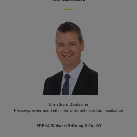
1.100 Märkten, größtenteils betrieben von selbstständigen
Kaufleuten, ist EDEKA Südwest im Südwesten flächendeckend
präsent. Das Vertriebsgebiet erstreckt sich über Baden-
Württemberg, Rheinland-Pfalz und das Saarland sowie den Süden
Hessens und Teile Bayerns. Zum Unternehmensverbund gehören
auch der Fleisch- und Wurstwarenhersteller EDEKA Südwest Fleisch
inklusive Produktionsstandort Schwarzwaldhof für Schwarzwälder
Schinken und geräucherte Produkte, die Bäckereigruppe Backkultur,
der Mineralbrunnen Schwarzwald-Sprudel, der Ortenauer
Weinkeller und der Fischwarenspezialist Frischkost. Einer der
Schwerpunkte des Sortiments der Märkte liegt auf Produkten aus
der Region. Im Rahmen der Regionalmarke „Unsere Heimat“
arbeitet EDEKA Südwest beispielsweise mit mehr als 1.500
Erzeugern und Lieferanten aus Bundesländern des Vertriebsgebiets
zusammen. Eine Auswahl an Partnerbetrieben der regionalen
Landwirtschaft im Überblick gibt es unter
www.zukunftleben.de/regionale-partnerschaften
. Der
Christhard Deutscher
Unternehmensverbund, inklusive des selbständigen Einzelhandels,
Pressesprecher und Leiter der Unternehmenskommunikation
ist mit rund 47.000 Mitarbeitenden, darunter etwa 3.400
Auszubildende in rund 40 Berufsbildern, einer der größten
Arbeitgeber und Ausbilder in der Region. Insgesamt etwa 10.000
EDEKA Südwest Stiftung & Co. KG
Mitarbeitende arbeiten an den Bedientheken für Fleisch und Wurst
sowie Käse, Fisch und Backwaren.