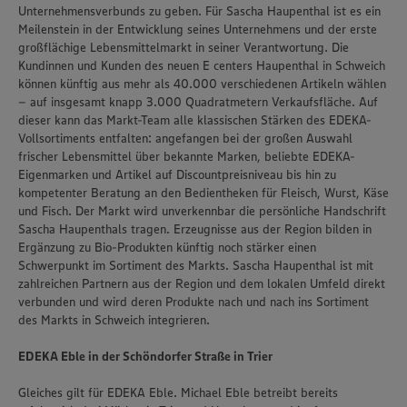
Unternehmensverbunds zu geben. Für Sascha Haupenthal ist es ein
Meilenstein in der Entwicklung seines Unternehmens und der erste
großflächige Lebensmittelmarkt in seiner Verantwortung. Die
Kundinnen und Kunden des neuen E centers Haupenthal in Schweich
können künftig aus mehr als 40.000 verschiedenen Artikeln wählen
– auf insgesamt knapp 3.000 Quadratmetern Verkaufsfläche. Auf
dieser kann das Markt-Team alle klassischen Stärken des EDEKA-
Vollsortiments entfalten: angefangen bei der großen Auswahl
frischer Lebensmittel über bekannte Marken, beliebte EDEKA-
Eigenmarken und Artikel auf Discountpreisniveau bis hin zu
kompetenter Beratung an den Bedientheken für Fleisch, Wurst, Käse
und Fisch. Der Markt wird unverkennbar die persönliche Handschrift
Sascha Haupenthals tragen. Erzeugnisse aus der Region bilden in
Ergänzung zu Bio-Produkten künftig noch stärker einen
Schwerpunkt im Sortiment des Markts. Sascha Haupenthal ist mit
zahlreichen Partnern aus der Region und dem lokalen Umfeld direkt
verbunden und wird deren Produkte nach und nach ins Sortiment
des Markts in Schweich integrieren.
EDEKA Eble in der Schöndorfer Straße in Trier
Gleiches gilt für EDEKA Eble. Michael Eble betreibt bereits