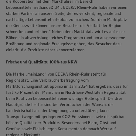
die Kooperation mit dem Marktführer im Bereich
Lebensmitteleinzelhandel: „Mit EDEKA Rhein-Ruhr haben wir einen
starken Partner an unserer Seite, der es versteht, regionale und
nachhaltige Lebensmittel erlebbar zu machen. Auf dem Marktplatz
der Genusswelt können unsere Besucher die Vielfalt der Region
schmecken und erleben.“ Neben dem Marktplatz wird es auf einer
Bühne ein abwechslungsreiches Programm rund um ausgewogene
Ernährung und regionale Erzeugnisse geben, das Besucher dazu
einlädt, die Produkte näher kennenzulernen.
Frische und Qualität zu 100% aus NRW
Die Marke „meinLand“ von EDEKA Rhein-Ruhr steht für
Regionalität. Eine Verbraucherbefragung vom
Marktforschungsinstitut appinio im Jahr 2024 hat ergeben, dass für
fast 75 Prozent der Menschen in Nordrhein-Westfalen Regionalität
beim Kauf von Lebensmitteln eine wichtige Rolle spielt. Die drei
Hauptgründe hierfür sind bei Verbrauchern der Wunsch, die
Landwirtschaft aus der Umgebung zu unterstützen, kurze
Transportwege mit geringeren CO2-Emissionen sowie die spürbar
höhere Qualität der Produkte. Besonders bei Eiern, Obst und
Gemüse sowie Fleisch legen Konsumenten demnach Wert auf
regionale Herkunft.