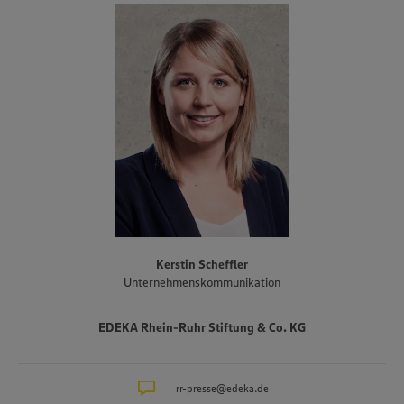
Produktionsbetriebe ebenfalls zu EDEKA Rhein-Ruhr. Das
genossenschaftlich organisierte Unternehmen mit Sitz in Moers
erwirtschaftete 2024 einen Umsatz von rund 6,5 Milliarden Euro.
Mit fast 50.000 Mitarbeitern gehört es zu den größten
Arbeitgebern und Ausbildungsbetrieben in der Region. Täglich
vertrauen mehr als eine Millionen Kundinnen und Kunden auf die
EDEKA-Frische, auf Qualität und Sortimentsvielfalt.
Kerstin Scheffler
Unternehmenskommunikation
EDEKA Rhein-Ruhr Stiftung & Co. KG
rr-presse@edeka.de