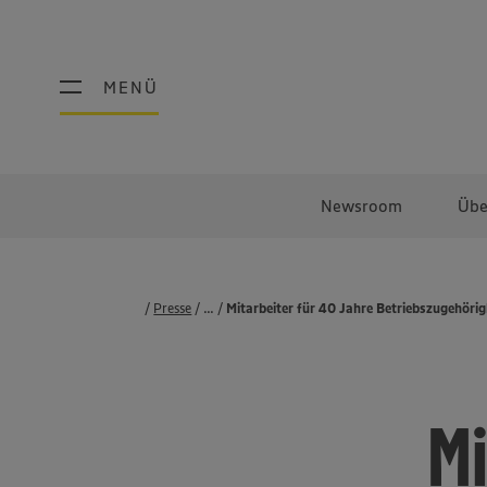
MENÜ
MENÜ
Newsroom
Übe
Presse
...
Pressemeldungen
Mitarbeiter für 40 Jahre Betriebszugehörig
Mi