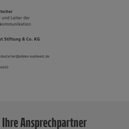
owie den Süden
sch- und
tscher
 und Leiter der
kommunikation
tenauer
es Sortiments
 Stiftung & Co. KG
 „Unsere
 und
 an
d.deutscher@edeka-suedwest.de
inklusive des
-6610
twa 3.400
sbilder in der
ür Fleisch und
Ihre Ansprechpartner