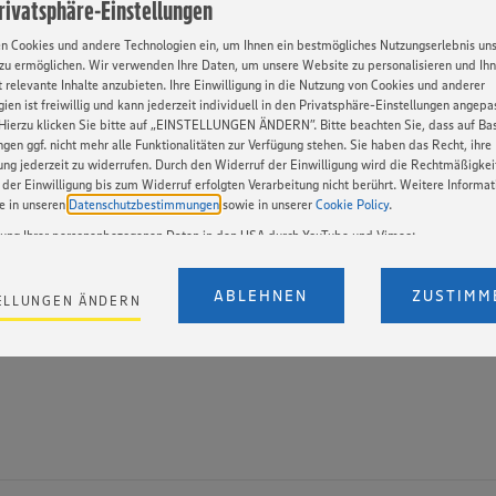
Privatsphäre-Einstellungen
dig. „Herr Rizzo zeichnet sich durch sein Knowhow und seine la
der Logistik sowie im Umgang mit frischen Lebensmitteln aus“, l
en Cookies und andere Technologien ein, um Ihnen ein bestmögliches Nutzungserlebnis un
bilar im Rahmen der Urkundenübergabe und fügte hinzu: „Er beh
zu ermöglichen. Wir verwenden Ihre Daten, um unsere Website zu personalisieren und Ih
eitet den Wareneingang effizient. Dabei hat er stets die Qualität
 relevante Inhalte anzubieten. Ihre Einwilligung in die Nutzung von Cookies und anderer
lick – Obst und Gemüse liegen ihm einfach am Herzen.“
ien ist freiwillig und kann jederzeit individuell in den Privatsphäre-Einstellungen angepa
Hierzu klicken Sie bitte auf „EINSTELLUNGEN ÄNDERN”. Bitte beachten Sie, dass auf Basi
ngen ggf. nicht mehr alle Funktionalitäten zur Verfügung stehen. Sie haben das Recht, ihre
chätzt auch nach 40 Jahren die abwechslungsreiche Arbeit im Lage
gung jederzeit zu widerrufen. Durch den Widerruf der Einwilligung wird die Rechtmäßigkei
izzo für seine 40-jährige Treue und seinen Einsatz“, sagte der B
der Einwilligung bis zum Widerruf erfolgten Verarbeitung nicht berührt. Weitere Informa
ie in unseren
Datenschutzbestimmungen
sowie in unserer
Cookie Policy
.
tung Ihrer personenbezogenen Daten in den USA durch YouTube und Vimeo:
en auf unserer Webseite Videos von YouTube und Vimeo ein. Wenn Sie auf „Zustimmen” k
Einstellungen bezüglich YouTube und Vimeo zu ändern, willigen Sie im Sinne des Art. 49 A
ABLEHNEN
ZUSTIMM
ELLUNGEN ÄNDERN
t. a) DSGVO ein, dass Ihre Daten (IP-Adresse, Zeitstempel, ggf. Nutzerverhalten auf unserer
DOWNLOAD
) an die Anbieter der Dienste YouTube und Vimeo in den USA übermittelt und dort verarb
Der EuGH sieht die USA als Land mit einem nach europäischen Standards nicht angemes
utzniveau an. Es besteht das Risiko eines Zugriffs durch US-amerikanische Behörden. Z
r nicht genau, wie die Anbieter der genannten Dienste Ihre Daten verarbeiten. Weitere
ionen zur Nutzung der Dienste finden Sie in unseren Datenschutzhinweisen sowie in unser
nter den Stichworten „YouTube” und „Vimeo”.