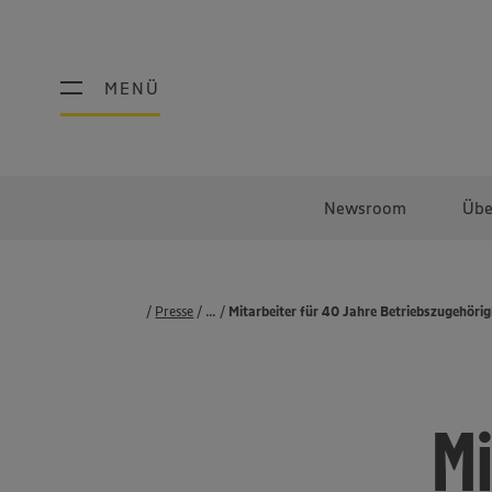
MENÜ
MENÜ
Newsroom
Übe
Presse
...
Pressemeldungen
Mitarbeiter für 40 Jahre Betriebszugehörig
Mi