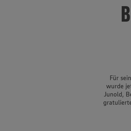
B
Für sei
wurde je
Junold, B
gratulier