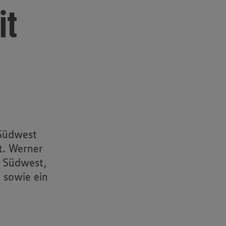
it
 Südwest
t. Werner
A Südwest,
 sowie ein