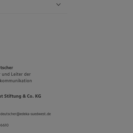
schaften in
n 11
ndigen
triebsgebiet
owie den Süden
sch- und
tscher
 und Leiter der
kommunikation
tenauer
es Sortiments
 Stiftung & Co. KG
 „Unsere
 und
 an
d.deutscher@edeka-suedwest.de
inklusive des
-6610
twa 3.400