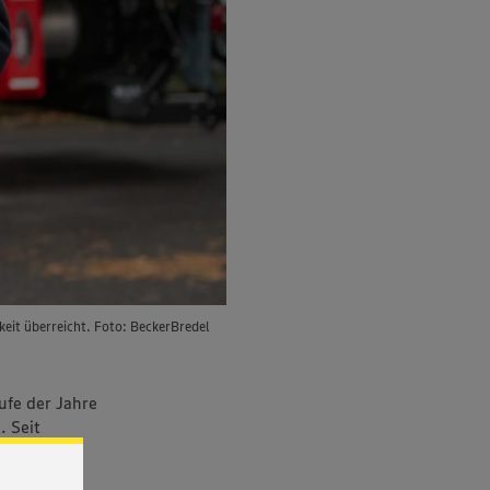
keit überreicht. Foto: BeckerBredel
ufe der Jahre
. Seit
sitionen in
 Obst und