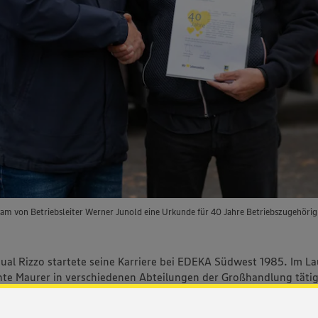
kam von Betriebsleiter Werner Junold eine Urkunde für 40 Jahre Betriebszugehörig
al Rizzo startete seine Karriere bei EDEKA Südwest 1985. Im La
nte Maurer in verschiedenen Abteilungen der Großhandlung tätig
5 ist er am Logistikstandort St. Ingbert in unterschiedlichen Po
ingesetzt. Aktuell ist er als Wareneingangsleiter für den Bereich