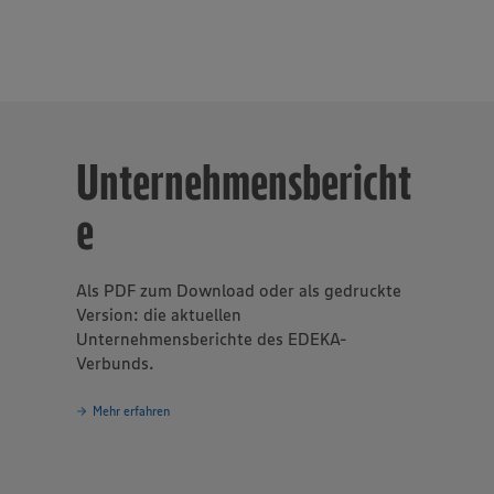
 in rund 40 Berufsbildern, einer der größten Arbeitgeber und Au
samt etwa 10.000 Mitarbeitende arbeiten an den Bedientheken f
äse, Fisch und Backwaren.
Unternehmensbericht
e
Als PDF zum Download oder als gedruckte
Version: die aktuellen
Unternehmensberichte des EDEKA-
Verbunds.
Mehr erfahren