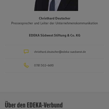
zusammen. Eine Auswahl an Partnerbetrieben der regionalen
Landwirtschaft im Überblick gibt es unter
www.zukunftleben.de/regionale-partnerschaften
. Der
Christhard Deutscher
Unternehmensverbund, inklusive des selbständigen Einzelhandels,
Pressesprecher und Leiter der Unternehmenskommunikation
ist mit rund 47.000 Mitarbeitenden, darunter etwa 3.400
Auszubildende in rund 40 Berufsbildern, einer der größten
Arbeitgeber und Ausbilder in der Region. Insgesamt etwa 10.000
EDEKA Südwest Stiftung & Co. KG
Mitarbeitende arbeiten an den Bedientheken für Fleisch und Wurst
sowie Käse, Fisch und Backwaren.
christhard.deutscher@edeka-suedwest.de
0781 502-6610
Über den EDEKA-Verbund