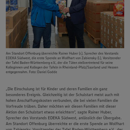
Am Standort Offenburg überreichte Rainer Huber (r.), Sprecher des Vorstands
EDEKA Südwest, die erste Spende an Wolfhart von Zabiensky (l.), Vorsitzender
der Tafel Baden-Württemberg e.V., der die Tüten stellvertretend für seine
Kolleginnen und Kollegen der Tafeln in Rheinland-Pfalz/Saarland und Hessen
entgegennahm. Foto: Daniel Godde
„Die Einschulung ist für Kinder und deren Familien ein ganz
besonderes Ereignis. Gleichzeitig ist der Schulstart meist auch mit
hohen Anschaffungskosten verbunden, die bei vielen Familien die
Vorfreude trüben. Daher möchten wir diesen Familien mit dieser
Aktion den Schulstart etwas erleichtern“, sagte Rainer Huber,
Sprecher des Vorstands EDEKA Südwest, anlässlich der Übergabe.
Am Standort Offenburg überreichte er die erste Spende an Wolfhart
von Zabiensky, Vorsitzender der Tafel Baden-Württemberg e.V., der