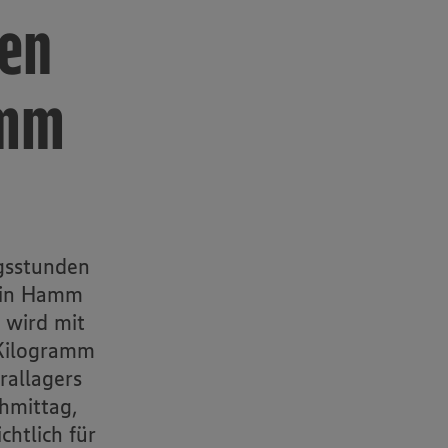
uen
amm
gsstunden
 in Hamm
 wird mit
 Kilogramm
rallagers
hmittag,
htlich für