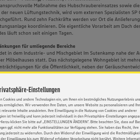
h anspruchsvolle Maßnahme des Hubschraubereinsatzes sowie die 
 der neuen Lüftungstechnik, wird vom externen Spezialisten SP 
hgeführt. Rund zehn Fachkräfte werden vor Ort die Anlieferun
tungsanlage koordinieren. Die eigentliche Vorarbeit am Dach de
s läuft schon seit einigen Tagen.
ränkungen für umliegende Bereiche
ndet in dem Industrie- und Mischgebiet Im Sutenkamp nahe der 
er Möbelhauses statt. Das nächstgelegene Wohngebiet ist mehre
inträchtigungen für die Öffentlichkeit, neben der Geräuschentwic
rten.
Rhein-Ruhr
Privatsphäre-Einstellungen
uhr betreibt im Verbund mit selbstständigen Kaufleuten in Nor
en Cookies und andere Technologien ein, um Ihnen ein bestmögliches Nutzungserlebnis un
d angrenzenden Regionen in Niedersachsen und Rheinland-Pfalz
zu ermöglichen. Wir verwenden Ihre Daten, um unsere Website zu personalisieren und Ih
t-Lebensmittelmärkte unter den Marken EDEKA und Marktkauf so
 relevante Inhalte anzubieten. Ihre Einwilligung in die Nutzung von Cookies und anderer
e (mehrheitlich unter der Marke trinkgut). Der Fleischhof Rastin
ien ist freiwillig und kann jederzeit individuell in den Privatsphäre-Einstellungen angepa
h gehören als Produktionsbetriebe ebenfalls zu EDEKA Rhein-Ru
Hierzu klicken Sie bitte auf „EINSTELLUNGEN ÄNDERN”. Bitte beachten Sie, dass auf Basi
tlich organisierte Unternehmen mit Sitz in Moers erwirtschafte
ngen ggf. nicht mehr alle Funktionalitäten zur Verfügung stehen. Sie haben das Recht, ihre
gung jederzeit zu widerrufen. Durch den Widerruf der Einwilligung wird die Rechtmäßigkei
nd 6,5 Milliarden Euro. Mit fast 50.000 Mitarbeitern gehört es 
der Einwilligung bis zum Widerruf erfolgten Verarbeitung nicht berührt. Weitere Informa