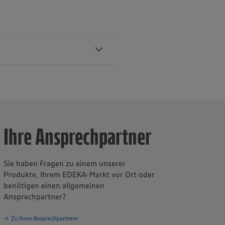
drhein-
 rund 680
wie über 269
Ihre Ansprechpartner
g und die
hr. Das
te 2024 einen
zu den
Sie haben Fragen zu einem unserer
uen mehr als
Produkte, Ihrem EDEKA-Markt vor Ort oder
benötigen einen allgemeinen
Ansprechpartner?
Zu Ihren Ansprechpartnern