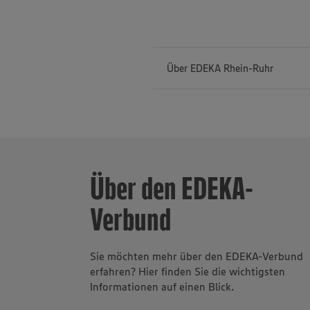
Über EDEKA Rhein-Ruhr
EDEKA Rhein-R
Westfalen un
Vollsortimen
Über den EDEKA-
Getränkemärkt
Bäckerei Büsc
Verbund
genossenschaf
Umsatz von ru
größten Arbei
eine Millione
Sie möchten mehr über den EDEKA-Verbund
Sortimentsviel
erfahren? Hier finden Sie die wichtigsten
Informationen auf einen Blick.