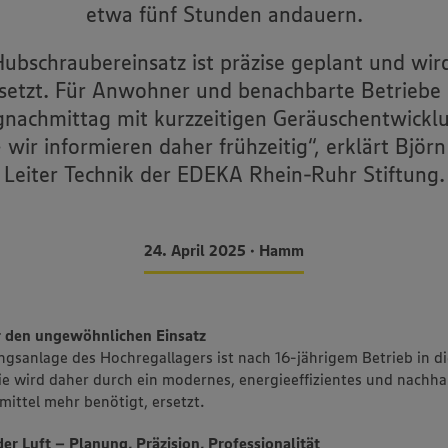
etwa fünf Stunden andauern.
ubschraubereinsatz ist präzise geplant und wir
etzt. Für Anwohner und benachbarte Betriebe 
nachmittag mit kurzzeitigen Geräuschentwickl
 wir informieren daher frühzeitig“, erklärt Björ
Leiter Technik der EDEKA Rhein-Ruhr Stiftung.
24. April 2025 • Hamm
r den ungewöhnlichen Einsatz
ungsanlage des Hochregallagers ist nach 16-jährigem Betrieb in d
 wird daher durch ein modernes, energieeffizientes und nachha
mittel mehr benötigt, ersetzt.
der Luft – Planung, Präzision, Professionalität