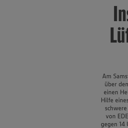
In
Lü
Am Samst
über de
einen He
Hilfe ein
schwere 
von EDE
gegen 14 