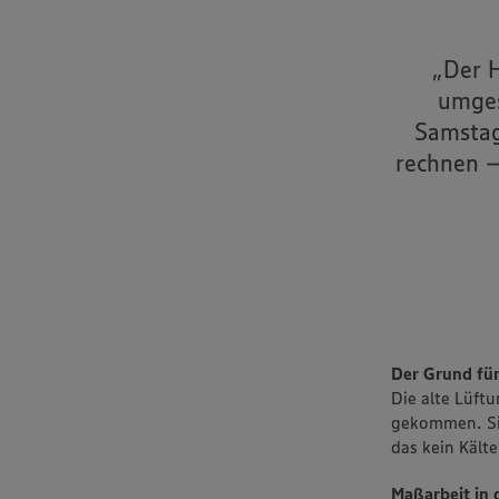
„Der H
umges
Samstag
rechnen –
Der Grund fü
Die alte Lüft
gekommen. Sie
das kein Kälte
Maßarbeit in 