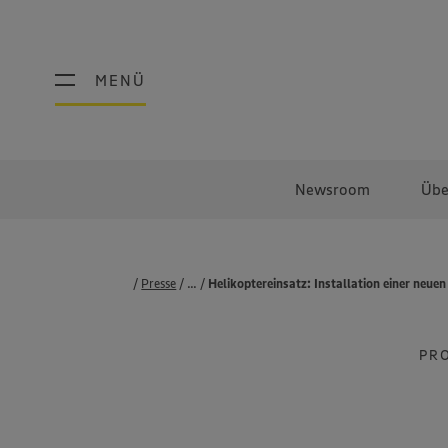
MENÜ
MENÜ
Newsroom
Übe
Presse
...
Pressemeldungen
Helikoptereinsatz: Installation einer neu
PR