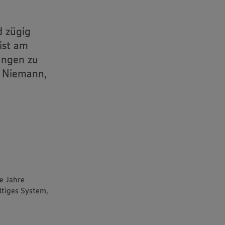
d zügig
ist am
ungen zu
n Niemann,
ie Jahre
ltiges System,