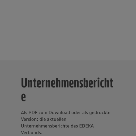
uhr betreibt im Verbund mit selbstständigen Kaufleuten in Nor
d angrenzenden Regionen in Niedersachsen und Rheinland-Pfalz
t-Lebensmittelmärkte unter den Marken EDEKA und Marktkauf so
Unternehmensbericht
e (mehrheitlich unter der Marke trinkgut). Der Fleischhof Rastin
h gehören als Produktionsbetriebe ebenfalls zu EDEKA Rhein-Ru
e
tlich organisierte Unternehmen mit Sitz in Moers erwirtschafte
nd 6,5 Milliarden Euro. Mit fast 50.000 Mitarbeitern gehört es 
tgebern und Ausbildungsbetrieben in der Region. Täglich vertra
n Kundinnen und Kunden auf die EDEKA-Frische, auf Qualität und
Als PDF zum Download oder als gedruckte
falt.
Version: die aktuellen
Unternehmensberichte des EDEKA-
Verbunds.