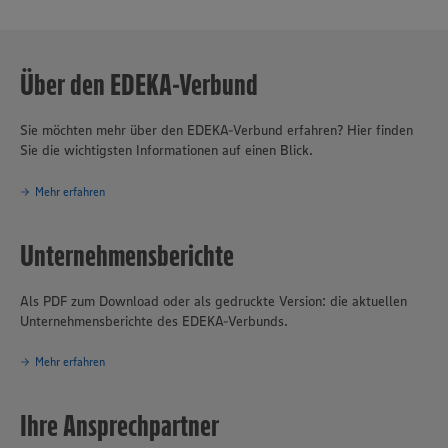
Märkten und rund 417.500 Mitarbeiter:innen einen Umsatz von 77,3
Mrd. Euro. Mit mehr als 20.900 Auszubildenden in fast 40
Berufsbildern ist EDEKA einer der führenden Ausbilder in
Deutschland.
Über den EDEKA-Verbund
Sie möchten mehr über den EDEKA-Verbund erfahren? Hier finden
Sie die wichtigsten Informationen auf einen Blick.
Mehr erfahren
Unternehmensberichte
Als PDF zum Download oder als gedruckte Version: die aktuellen
Unternehmensberichte des EDEKA-Verbunds.
Mehr erfahren
Ihre Ansprechpartner