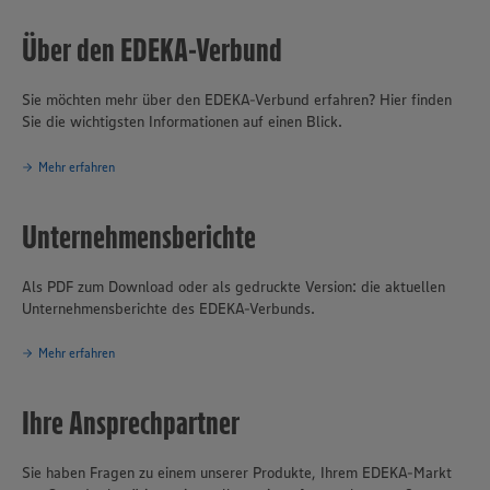
Kaufleuten in Nordrhein-Westfalen und angrenzenden Regionen in
Niedersachsen und Rheinland-Pfalz rund 680 Vollsortiment-
Über den EDEKA-Verbund
Lebensmittelmärkte unter den Marken EDEKA und Marktkauf sowie
über 269 Getränkemärkte (mehrheitlich unter der Marke trinkgut).
Sie möchten mehr über den EDEKA-Verbund erfahren? Hier finden
Der Fleischhof Rasting und die Bäckerei Büsch gehören als
Sie die wichtigsten Informationen auf einen Blick.
Produktionsbetriebe ebenfalls zu EDEKA Rhein-Ruhr. Das
genossenschaftlich organisierte Unternehmen mit Sitz in Moers
erwirtschaftete 2024 einen Umsatz von rund 6,5 Milliarden Euro.
Mehr erfahren
Mit fast 50.000 Mitarbeitern gehört es zu den größten
Arbeitgebern und Ausbildungsbetrieben in der Region. Täglich
Unternehmensberichte
vertrauen mehr als eine Millionen Kundinnen und Kunden auf die
EDEKA-Frische, auf Qualität und Sortimentsvielfalt.
Als PDF zum Download oder als gedruckte Version: die aktuellen
Unternehmensberichte des EDEKA-Verbunds.
Mehr erfahren
Ihre Ansprechpartner
Sie haben Fragen zu einem unserer Produkte, Ihrem EDEKA-Markt