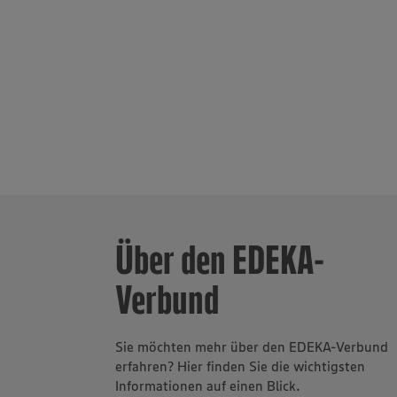
Policy u
und Wallersd
rund 520 selb
prozentige To
verfügt die E
Fachmarktform
Über den EDEKA-
Verbund
Sie möchten mehr über den EDEKA-Verbund
erfahren? Hier finden Sie die wichtigsten
Informationen auf einen Blick.