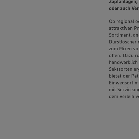
Zapfanlagen, 
oder auch Ver
Ob regional o
attraktiven P
Sortiment, an
Durstlöscher 
zum Mixen von
offen. Dazu 
handwerklich 
Sektsorten er
bietet der Pe
Einwegsortime
mit Servicea
dem Verleih v