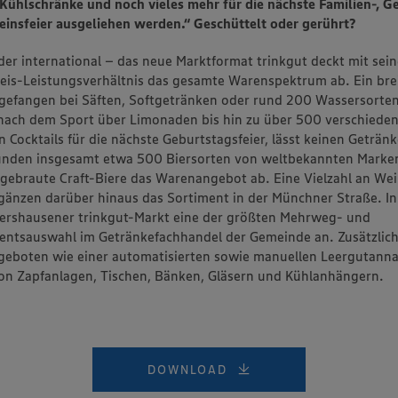
Kühlschränke und noch vieles mehr für die nächste Familien-, G
einsfeier ausgeliehen werden.“
Geschüttelt oder gerührt?
der international – das neue Marktformat trinkgut deckt mit sei
reis-Leistungsverhältnis das gesamte Warenspektrum ab. Ein brei
gefangen bei Säften, Softgetränken oder rund 200 Wassersorten
nach dem Sport über Limonaden bis hin zu über 500 verschieden
 Cocktails für die nächste Geburtstagsfeier, lässt keinen Geträ
runden insgesamt etwa 500 Biersorten von weltbekannten Marke
gebraute Craft-Biere das Warenangebot ab. Eine Vielzahl an We
gänzen darüber hinaus das Sortiment in der Münchner Straße. 
tershausener trinkgut-Markt eine der größten Mehrweg- und
ntsauswahl im Getränkefachhandel der Gemeinde an. Zusätzlich
ngeboten wie einer automatisierten sowie manuellen Leergutan
on Zapfanlagen, Tischen, Bänken, Gläsern und Kühlanhängern.
DOWNLOAD