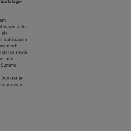
eburtstags-
nem
tes wie tiefes
 als
e Spirituosen
nkewunsch
nbieren sowie
in- und
In Summe
 punktet er
nahme sowie