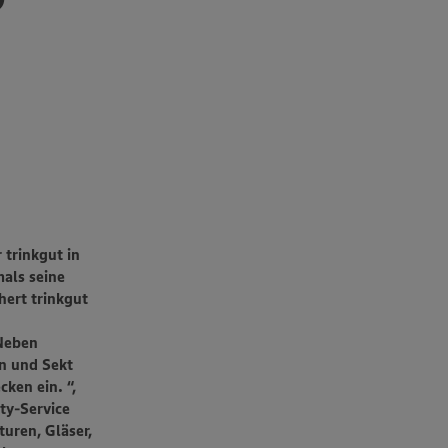
 trinkgut in
als seine
hert trinkgut
Neben
in und Sekt
ken ein. “,
ty-Service
uren, Gläser,