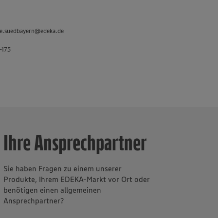
et werden von
ben vier 100-
RINKGUT
lle.suedbayern@edeka.de
s
-175
Ihre Ansprechpartner
Sie haben Fragen zu einem unserer
Produkte, Ihrem EDEKA-Markt vor Ort oder
benötigen einen allgemeinen
Ansprechpartner?