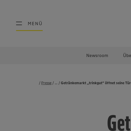
MENÜ
MENÜ
Newsroom
Übe
Presse
...
Pressemeldungen
Getränkemarkt „trinkgut“ öffnet seine Tü
Get