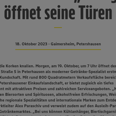
öffnet seine Türen
18. Oktober 2023 • Gaimersheim, Petershausen
die Korken knallen. Morgen, am 19. Oktober, um 7 Uhr öffnet der
Straße 5 in Peterhausen als moderner Getränke-Spezialist erstm
 Kundschaft. Mit rund 800 Quadratmetern Verkaufsfläche bereic
Petershausener Einkaufslandschaft, er bietet zugleich ein tiefes
t mit attraktiven Preisen und zahlreichen Serviceangeboten.
„
en Biersorten und Spirituosen, alkoholfreien Erfrischungen, We
che regionale Spezialitäten und internationale Marken zum Entdec
ktleiter Alex Paraschiv und verweist zudem auf den Ausleih-Par
Getränkemarktes. „Bei uns können Kühlanhänger, Biertischgarnit