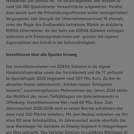
realisierbar und sinnvoll ist.“ Im zurückliegenden Jahr wurden so
rund 124.740 Quadratmeter Verkaufsfläche aufgewertet. Parallel
dazu wurde auch die Privatisierungsoffensive weiter vorangetrieben:
Vergangenes Jahr übergab der Unternehmensverbund 14 ehemals
unter der Regie des Großhandels betriebene Märkte an etablierte
EDEKA-Unternehmer. An der Seite von EDEKA Südwest vollzogen
außerdem acht Existenzgründerinnen und -gründer mit eigenen
Supermärkten den Schritt in die Selbstständigkeit.
Investitionen über alle Sparten hinweg
Das Investitionsvolumen von EDEKA Südwest in die eigene
Handelsinfrastruktur sowie das Vertriebsnetz und die IT umfasste
im Geschäftsjahr 2024 insgesamt rund 307 Mio. Euro. Zu den im
aktuellen Online-Jahresbericht „Stärken nutzen. Erfolgreich
handeln.“ zusammengefassten Meilensteinen des Jahres 2024 zählte
das Richtfest des neuen Tiefkühllagers am Unternehmenssitz in
Offenburg. Investitionssumme hier: rund 60 Mio. Euro. Zum
Jahreswechsel 2025/2026 wird es seinen Betrieb aufnehmen und
dann rund 350 Märkte beliefern. Mit dem Neubau entstehen vor Ort
etwa 80 neue Arbeitsplätze. Im Jahresverlauf wurde ebenfalls das
neue Warenlager für Getränke im Einweg-Segment in Holzgerlingen
ans Netz gebracht. Das Verteiler-Zentrum im Landkreis Böblingen ist