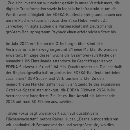
„Zugleich investieren wir weiter gezielt in unser Vertriebsnetz, die
digitale Transformation sowie in logistische Infrastruktur, um die
Wettbewerbsfähigkeit der EDEKA-Kaufleute stetig auszubauen und
unsere Flächenexpansion abzusichern“, so Huber weiter. Zu
Jahresbeginn legte zudem die Partnerschaft mit Deutschlands
größtem Bonusprogramm Payback einen erfolgreichen Start hin.
Im Jahr 2024 eröffneten die Offenburger über sämtliche
Vertriebsformate hinweg insgesamt 24 neue Märkte, 36 wurden
erweitert. Im Zuge dessen wuchs die Gesamtverkaufsfläche der
nunmehr 1.116 Einzelhandelsstandorte im Geschäftsgebiet von
EDEKA Südwest auf rund 1,64 Mio. Quadratmeter an. Die innerhalb
der Regionalgesellschaft organisierten EDEKA-Kaufleute betrieben
zusammen 1.059 Super- und Verbrauchermärkte. Zu den
neueröffneten Märkten zählen auch vier Standorte des expansiven
Getränke-Spezialisten trinkgut, die EDEKA Südwest 2024 in ihr
Vertriebsnetz integrierte. Ziel ist es, ihre Anzahl bis Jahresende
2025 auf rund 30 Filialen auszuweiten.
„Unser Fokus liegt unverändert auch auf qualitativem
Flächenwachstum“, betont Rainer Huber. „Deshalb modernisieren
wir kontinuierlich Bestandsmärkte und vergrößern sie, wo dies