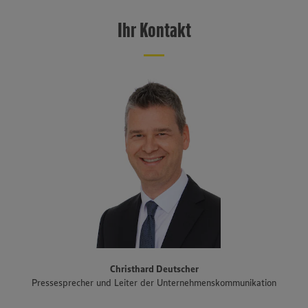
Regionalgesellschaften in Deutschland und erzielte im Jahr 2025
einen Verbund-Einzelhandelsumsatz von 11 Milliarden Euro. Mit rund
Ihr Kontakt
1.100 Märkten, größtenteils betrieben von selbstständigen
Kaufleuten, ist EDEKA Südwest im Südwesten flächendeckend
präsent. Das Vertriebsgebiet erstreckt sich über Baden-
Württemberg, Rheinland-Pfalz und das Saarland sowie den Süden
Hessens und Teile Bayerns. Zum Unternehmensverbund gehören
auch der Fleisch- und Wurstwarenhersteller EDEKA Südwest Fleisch
inklusive Produktionsstandort Schwarzwaldhof für Schwarzwälder
Schinken und geräucherte Produkte, die Bäckereigruppe Backkultur,
der Mineralbrunnen Schwarzwald-Sprudel, der Ortenauer
Weinkeller und der Fischwarenspezialist Frischkost. Einer der
Schwerpunkte des Sortiments der Märkte liegt auf Produkten aus
der Region. Im Rahmen der Regionalmarke „Unsere Heimat“
arbeitet EDEKA Südwest beispielsweise mit mehr als 1.500
Erzeugern und Lieferanten aus Bundesländern des Vertriebsgebiets
zusammen. Eine Auswahl an Partnerbetrieben der regionalen
Landwirtschaft im Überblick gibt es unter
www.zukunftleben.de/regionale-partnerschaften
. Der
Christhard Deutscher
Unternehmensverbund, inklusive des selbständigen Einzelhandels,
Pressesprecher und Leiter der Unternehmenskommunikation
ist mit rund 47.000 Mitarbeitenden, darunter etwa 3.400
Auszubildende in rund 40 Berufsbildern, einer der größten