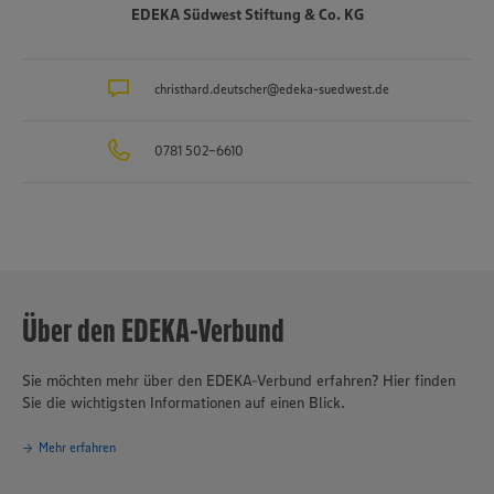
Arbeitgeber und Ausbilder in der Region. Insgesamt etwa 10.000
EDEKA Südwest Stiftung & Co. KG
Mitarbeitende arbeiten an den Bedientheken für Fleisch und Wurst
sowie Käse, Fisch und Backwaren.
christhard.deutscher@edeka-suedwest.de
0781 502-6610
Über den EDEKA-Verbund
Sie möchten mehr über den EDEKA-Verbund erfahren? Hier finden
Sie die wichtigsten Informationen auf einen Blick.
Mehr erfahren