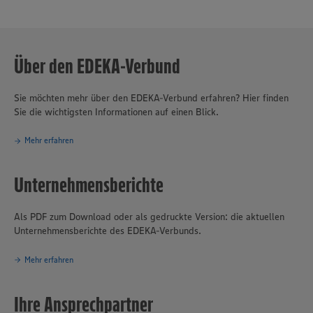
und Ausbilder in der Region.
Die drei geschäftsführenden Vorstände Sebastian Kohrmann (geb.
1983, Vorstandssprecher), Gert Lehmann (geb. 1972) und Christian
Über den EDEKA-Verbund
Remy (geb. 1987) leiten die Geschäfte der Unternehmensgruppe.
Der Aufsichtsratsvorsitzende ist der EDEKA-Kaufmann und Inhaber
mehrerer EDEKA-Märkte in der Oberpfalz, Stefan Legat.
Sie möchten mehr über den EDEKA-Verbund erfahren? Hier finden
Sie die wichtigsten Informationen auf einen Blick.
Mehr erfahren
Unternehmensberichte
Als PDF zum Download oder als gedruckte Version: die aktuellen
Unternehmensberichte des EDEKA-Verbunds.
Mehr erfahren
Ihre Ansprechpartner