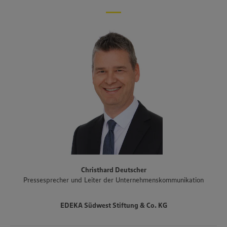
Kaufleuten, ist EDEKA Südwest im Südwesten flächendeckend
präsent. Das Vertriebsgebiet erstreckt sich über Baden-
Württemberg, Rheinland-Pfalz und das Saarland sowie den Süden
Hessens und Teile Bayerns. Zum Unternehmensverbund gehören
auch der Fleisch- und Wurstwarenhersteller EDEKA Südwest Fleisch
inklusive Produktionsstandort Schwarzwaldhof für Schwarzwälder
Schinken und geräucherte Produkte, die Bäckereigruppe Backkultur,
der Mineralbrunnen Schwarzwald-Sprudel, der Ortenauer
Weinkeller und der Fischwarenspezialist Frischkost. Einer der
Schwerpunkte des Sortiments der Märkte liegt auf Produkten aus
der Region. Im Rahmen der Regionalmarke „Unsere Heimat“
arbeitet EDEKA Südwest beispielsweise mit mehr als 1.500
Erzeugern und Lieferanten aus Bundesländern des Vertriebsgebiets
zusammen. Eine Auswahl an Partnerbetrieben der regionalen
Landwirtschaft im Überblick gibt es unter
www.zukunftleben.de/regionale-partnerschaften
. Der
Christhard Deutscher
Unternehmensverbund, inklusive des selbständigen Einzelhandels,
Pressesprecher und Leiter der Unternehmenskommunikation
ist mit rund 47.000 Mitarbeitenden, darunter etwa 3.400
Auszubildende in rund 40 Berufsbildern, einer der größten
Arbeitgeber und Ausbilder in der Region. Insgesamt etwa 10.000
EDEKA Südwest Stiftung & Co. KG
Mitarbeitende arbeiten an den Bedientheken für Fleisch und Wurst
sowie Käse, Fisch und Backwaren.