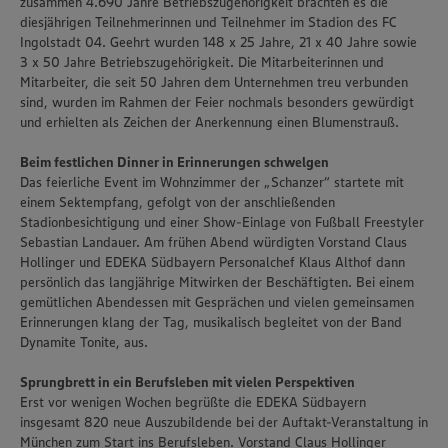
zusammen 4.690 Jahre Betriebszugehörigkeit brachten es die
diesjährigen Teilnehmerinnen und Teilnehmer im Stadion des FC
Ingolstadt 04. Geehrt wurden 148 x 25 Jahre, 21 x 40 Jahre sowie
3 x 50 Jahre Betriebszugehörigkeit. Die Mitarbeiterinnen und
Mitarbeiter, die seit 50 Jahren dem Unternehmen treu verbunden
sind, wurden im Rahmen der Feier nochmals besonders gewürdigt
und erhielten als Zeichen der Anerkennung einen Blumenstrauß.
Beim festlichen Dinner in Erinnerungen schwelgen
Das feierliche Event im Wohnzimmer der „Schanzer“ startete mit
einem Sektempfang, gefolgt von der anschließenden
Stadionbesichtigung und einer Show-Einlage von Fußball Freestyler
Sebastian Landauer. Am frühen Abend würdigten Vorstand Claus
Hollinger und EDEKA Südbayern Personalchef Klaus Althof dann
persönlich das langjährige Mitwirken der Beschäftigten. Bei einem
gemütlichen Abendessen mit Gesprächen und vielen gemeinsamen
Erinnerungen klang der Tag, musikalisch begleitet von der Band
Dynamite Tonite, aus.
Sprungbrett in ein Berufsleben mit vielen Perspektiven
Erst vor wenigen Wochen begrüßte die EDEKA Südbayern
insgesamt 820 neue Auszubildende bei der Auftakt-Veranstaltung in
München zum Start ins Berufsleben. Vorstand Claus Hollinger