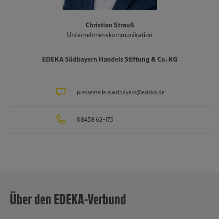
Eigenregie. Mit TRINKGUT verfügt die EDEKA Südbayern außerdem
über ein erfolgreiches und expansives Fachmarktformat für
Christian Strauß
Getränke aller Art.
Unternehmenskommunikation
EDEKA Südbayern Handels Stiftung & Co. KG
pressestelle.suedbayern@edeka.de
08458 62-175
Über den EDEKA-Verbund